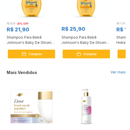
R$ 36,90
41% OFF
R$ 17,90
2
R$ 25,90
R$ 21,90
R$ 1
e
Shampoo Para Bebê
Shampoo Para Bebê
Shampoo
Johnson's Baby De Glicerina,
Johnson's Baby De Glicerina
Hidrata
400ml
200ml
200ml
Comprar
Comprar
Mais Vendidos
Ver mais