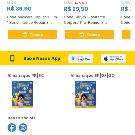
R$ 56,90
R$ 56,90
47% OFF
R$ 31,90
2
R$ 39,90
R$ 29,90
R$ 2
Dove Máscara Capilar 10 Em
Dove Sérum Hidratante
Dove Ki
1 Bond Intense Repair +
Corporal Pró-Retinol +
Condici
Peptídeo 250G
Firmador 380Ml
Reconst
Comprar
Comprar
Baixe Nosso App
Almanaque PR|SC
Almanaque SP|DF|GO
Redes sociais