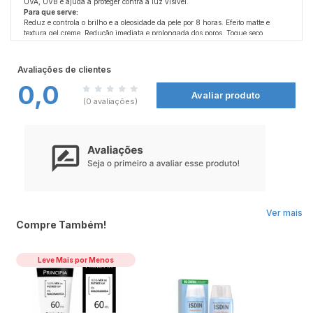
UVA, UVB e ajuda a proteger contra a luz visível.
Para que serve:
Reduz e controla o brilho e a oleosidade da pele por 8 horas. Efeito matte e
textura gel creme. Redução imediata e prolongada dos poros. Toque seco.
Ean: 7891010248703
Avaliações de clientes
0,0
Avaliar produto
(0 avaliações)
Ver mais
Compre Também!
Leve Mais por Menos