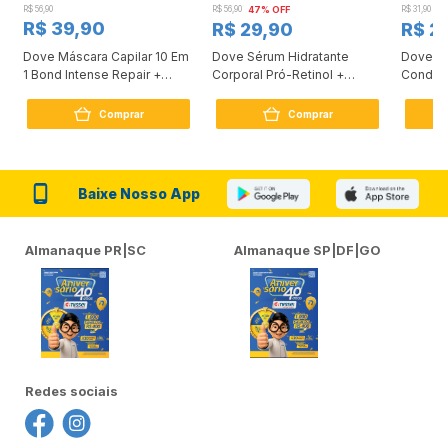
R$ 56,90
R$ 56,90
47% OFF
R$ 31,90
2
R$ 39,90
R$ 29,90
R$ 2
Dove Máscara Capilar 10 Em
Dove Sérum Hidratante
Dove Ki
1 Bond Intense Repair +
Corporal Pró-Retinol +
Condici
Peptídeo 250G
Firmador 380Ml
Reconst
Comprar
Comprar
Baixe Nosso App
Almanaque PR|SC
Almanaque SP|DF|GO
Redes sociais