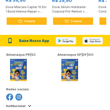
R$ 39,90
R$ 29,90
R$ 2
Dove Máscara Capilar 10 Em
Dove Sérum Hidratante
Dove Ki
1 Bond Intense Repair +
Corporal Pró-Retinol +
Condici
Peptídeo 250G
Firmador 380Ml
Reconst
Comprar
Comprar
Baixe Nosso App
Almanaque PR|SC
Almanaque SP|DF|GO
Redes sociais
Institucional