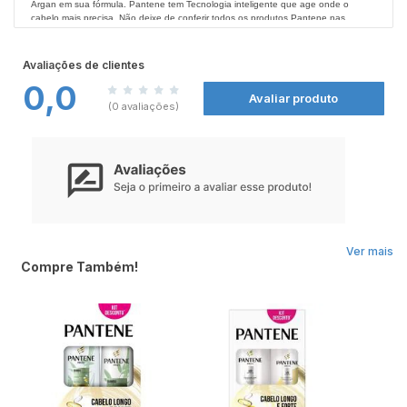
Argan em sua fórmula. Pantene tem Tecnologia inteligente que age onde o
cabelo mais precisa. Não deixe de conferir todos os produtos Pantene nas
Farmácias Nissei
.
As pontas do cabelo perdem até 3 vezes mais proteínas que a raiz. A Fórmula
Pro-Vitaminas ajuda a reduzir a perda de proteínas e a reparar as cutículas
Avaliações de clientes
prevenindo as pontas duplas.
0,0
Avaliar produto
Modo de Usar:
(0 avaliações)
Aplicar sobre o cabelo úmido, massagear suavemente o couro cabeludo com a
ponta dos dedos com um movimento circular, enxaguar e repetir se necessário.
Aplique o condicionador uniformemente no cabelo molhado após o shampoo,
penteie com os dedos. Enxágue Bem.
Este kit contém:
1 Shampoo Pantene Restauração 350ml;
1 Condicionador Pantene Restauração 170ml;
Ver mais
Compre Também!