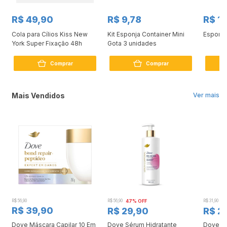
R$ 49,90
R$ 9,78
R$ 1
Cola para Cílios Kiss New
Kit Esponja Container Mini
Esponja
York Super Fixação 48h
Gota 3 unidades
Comprar
Comprar
Mais Vendidos
Ver mais
R$ 56,90
R$ 56,90
47% OFF
R$ 31,90
2
R$ 39,90
R$ 29,90
R$ 2
Dove Máscara Capilar 10 Em
Dove Sérum Hidratante
Dove Ki