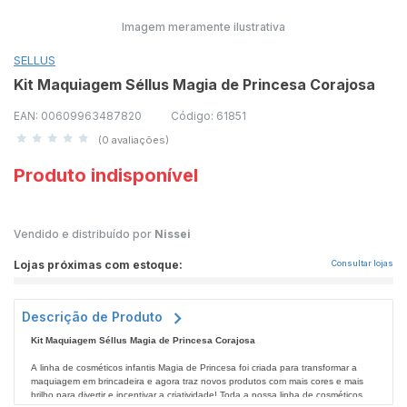
Imagem meramente ilustrativa
SELLUS
Kit Maquiagem Séllus Magia de Princesa Corajosa
EAN: 00609963487820
Código: 61851
(0 avaliações)
Produto indisponível
Vendido e distribuído por
Nissei
Lojas próximas com estoque:
Consultar lojas
Descrição de Produto
Kit Maquiagem Séllus Magia de Princesa Corajosa
A linha de cosméticos infantis Magia de Princesa foi criada para transformar a
maquiagem em brincadeira e agora traz novos produtos com mais cores e mais
brilho para divertir e incentivar a criatividade! Toda a nossa linha de cosméticos é