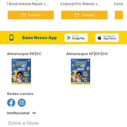
1 Bond Intense Repair +
Corporal Pró-Retinol +
Condici
Peptídeo 250G
Firmador 380Ml
Reconst
Comprar
Comprar
Baixe Nosso App
Almanaque PR|SC
Almanaque SP|DF|GO
Redes sociais
Institucional
Sobre a Nissei