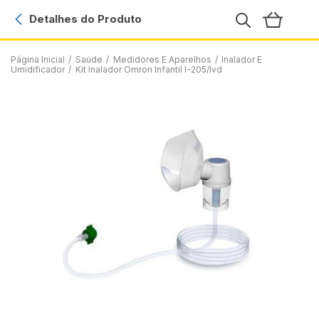
Detalhes do Produto
Página Inicial
/
Saúde
/
Medidores E Aparelhos
/
Inalador E
Umidificador
/
Kit Inalador Omron Infantil I-205/Ivd