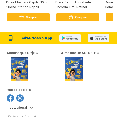
Dove Máscara Capilar 10 Em
Dove Sérum Hidratante
Dove Ki
1 Bond Intense Repair +
Corporal Pró-Retinol +
Condici
Peptídeo 250G
Firmador 380Ml
Reconst
Comprar
Comprar
Baixe Nosso App
Almanaque PR|SC
Almanaque SP|DF|GO
Redes sociais
Institucional
Sobre a Nissei