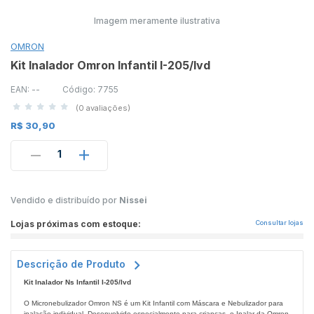
Imagem meramente ilustrativa
OMRON
Kit Inalador Omron Infantil I-205/Ivd
EAN: --
Código: 7755
(0 avaliações)
R$ 30,90
1
Vendido e distribuído por
Nissei
Lojas próximas com estoque:
Consultar lojas
Descrição de Produto
Kit Inalador Ns Infantil I-205/Ivd
O Micronebulizador Omron NS é um Kit Infantil com Máscara e Nebulizador para
inalação individual. Desenvolvido especialmente para crianças, o Inalar da Omron