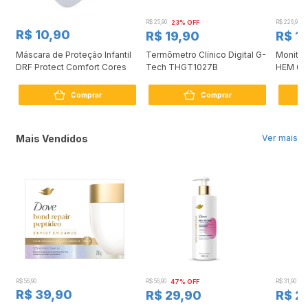
R$ 25,90
23% OFF
R$ 226,90
R$ 10,90
R$ 19,90
R$ 1
Máscara de Proteção Infantil
Termômetro Clínico Digital G-
Monitor
DRF Protect Comfort Cores
Tech THGT1027B
HEM 61
Comprar
Comprar
Mais Vendidos
Ver mais
R$ 56,90
R$ 56,90
47% OFF
R$ 31,90
2
R$ 39,90
R$ 29,90
R$ 2