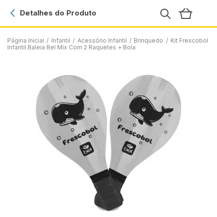
Detalhes do Produto
Página Inicial
/
Infantil
/
Acessório Infantil
/
Brinquedo
/
Kit Frescobol
Infantil Baleia Bel Mix Com 2 Raquetes + Bola