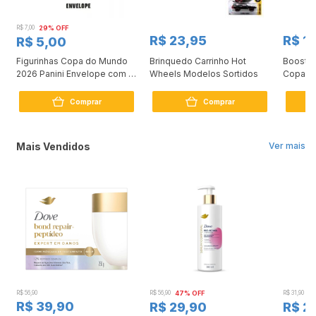
R$ 7,00
29% OFF
R$ 23,95
R$ 1
R$ 5,00
a
Figurinhas Copa do Mundo
Brinquedo Carrinho Hot
Booster
2026 Panini Envelope com 7
Wheels Modelos Sortidos
Copag (
Figurinhas
Comprar
Comprar
Mais Vendidos
Ver mais
R$ 56,90
R$ 56,90
47% OFF
R$ 31,90
2
R$ 39,90
R$ 29,90
R$ 2