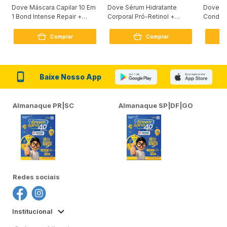
Dove Máscara Capilar 10 Em
Dove Sérum Hidratante
Dove Ki
1 Bond Intense Repair +
Corporal Pró-Retinol +
Condici
Peptídeo 250G
Firmador 380Ml
Reconst
Comprar
Comprar
Baixe Nosso App
Almanaque PR|SC
Almanaque SP|DF|GO
Redes sociais
Institucional