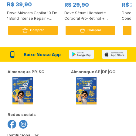
R$ 39,90
R$ 29,90
R$ 2
Dove Máscara Capilar 10 Em
Dove Sérum Hidratante
Dove Ki
1 Bond Intense Repair +
Corporal Pró-Retinol +
Condici
Peptídeo 250G
Firmador 380Ml
Reconst
Comprar
Comprar
Baixe Nosso App
Almanaque PR|SC
Almanaque SP|DF|GO
Redes sociais
Institucional