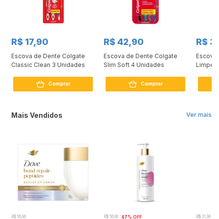
R$ 17,90
R$ 42,90
R$ 3
Escova de Dente Colgate
Escova de Dente Colgate
Escova
Classic Clean 3 Unidades
Slim Soft 4 Unidades
Limpez
Comprar
Comprar
Mais Vendidos
Ver mais
R$ 56,90
R$ 56,90
47% OFF
R$ 31,90
2