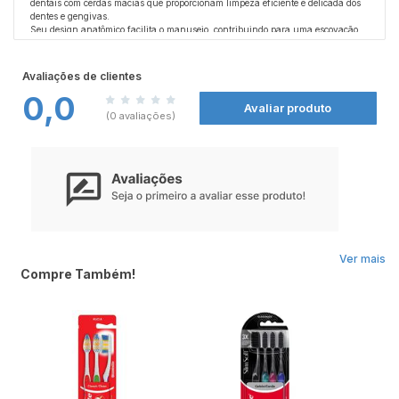
dentais com cerdas macias que proporcionam limpeza eficiente e delicada dos
dentes e gengivas.
Seu design anatômico facilita o manuseio, contribuindo para uma escovação
mais confortável e eficaz no dia a dia. Ideal para toda a família, garante
praticidade e economia com múltiplas unidades em um único kit.
Indicado para uso diário, é uma excelente opção para manter a rotina de
Avaliações de clientes
cuidados bucais sempre completa.
0,0
Avaliar produto
Precauções:
(0 avaliações)
Uso individual. Recomenda-se a troca da escova a cada 3 meses ou conforme
orientação do dentista. Não utilizar caso as cerdas estejam danificadas. Manter
em local limpo e seco após o uso. Utilizar sob supervisão de um adulto quando
necessário.
Ver mais
Compre Também!