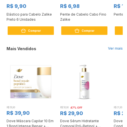
R$ 9,90
R$ 6,98
R$ 1
o
Elástico para Cabelo Zalike
Pente de Cabelo Cabo Fino
Pente C
Preto 6 Unidades
Zalike
Comprar
Comprar
Mais Vendidos
Ver mais
R$ 56,90
R$ 56,90
47% OFF
R$ 31,90
2
R$ 39,90
R$ 29,90
R$ 2
Dove Máscara Capilar 10 Em
Dove Sérum Hidratante
Dove Ki
1 Bond Intense Repair +
Corporal Pró-Retinol +
Condici