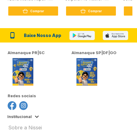
Peptídeo 250G
Firmador 380Ml
Reconst
Comprar
Comprar
Baixe Nosso App
Almanaque PR|SC
Almanaque SP|DF|GO
Redes sociais
Institucional
Sobre a Nissei