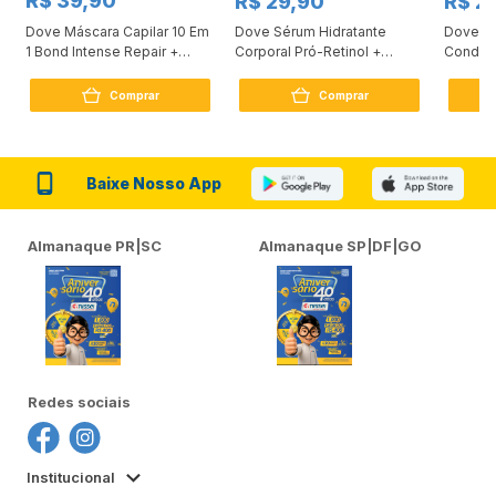
R$ 39,90
R$ 29,90
R$ 2
Dove Máscara Capilar 10 Em
Dove Sérum Hidratante
Dove Ki
1 Bond Intense Repair +
Corporal Pró-Retinol +
Condici
Peptídeo 250G
Firmador 380Ml
Reconst
Comprar
Comprar
Baixe Nosso App
Almanaque PR|SC
Almanaque SP|DF|GO
Redes sociais
Institucional