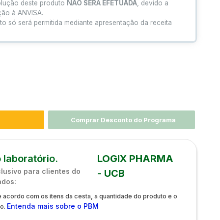
olução deste produto
NÃO SERÁ EFETUADA
, devido a
ação à ANVISA.
to só será permitida mediante apresentação da receita
Comprar Desconto do Programa
 laboratório.
LOGIX PHARMA
usivo para clientes do
- UCB
ados:
 acordo com os itens da cesta, a quantidade do produto e o
Entenda mais sobre o PBM
do.