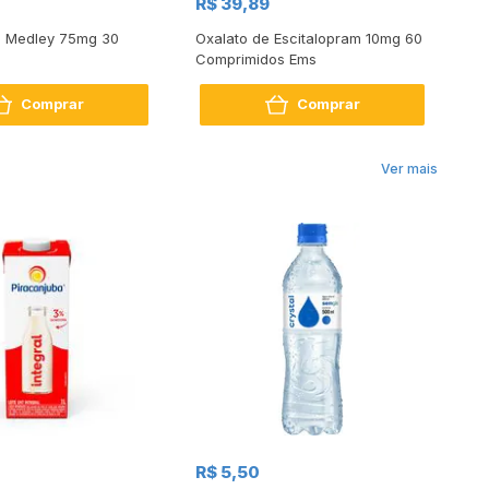
R$ 39,89
R$
a Medley 75mg 30
Oxalato de Escitalopram 10mg 60
He
Comprimidos Ems
No
Comprar
Comprar
Ver mais
R$
R$ 5,50
R