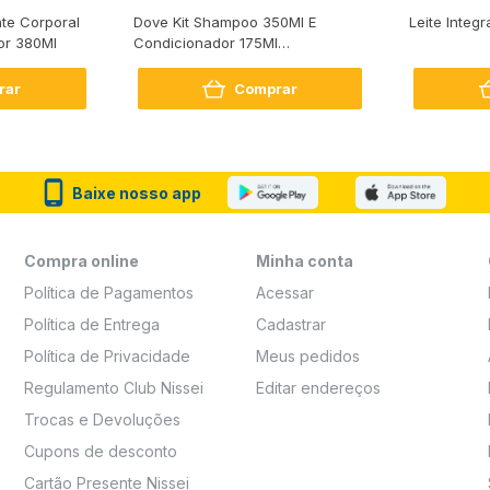
te Corporal
Dove Kit Shampoo 350Ml E
Leite Integr
or 380Ml
Condicionador 175Ml
Reconstrução + Aminoácido
rar
Comprar
Baixe nosso app
Compra online
Minha conta
Política de Pagamentos
Acessar
Política de Entrega
Cadastrar
Política de Privacidade
Meus pedidos
Regulamento Club Nissei
Editar endereços
Trocas e Devoluções
Cupons de desconto
Cartão Presente Nissei