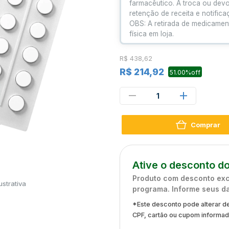
farmacêutico. A troca ou dev
retenção de receita e notific
OBS: A retirada de medicamen
física em loja.
R$ 438,62
R$ 214,92
51.00%off
1
Comprar
Ative o desconto do
Produto com desconto excl
strativa
programa. Informe seus d
*Este desconto pode alterar de
CPF, cartão ou cupom informa