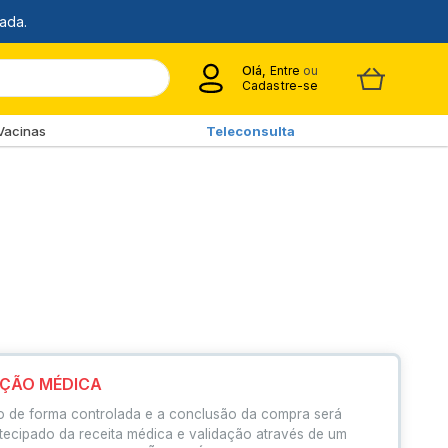
Olá,
Entre
ou
Cadastre-se
Vacinas
Teleconsulta
IÇÃO MÉDICA
o de forma controlada e a conclusão da compra será
tecipado da receita médica e validação através de um