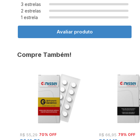
3 estrelas
2 estrelas
1 estrela
Avaliar produto
Compre Também!
70% OFF
79% OFF
R$ 55,29
R$ 66,95