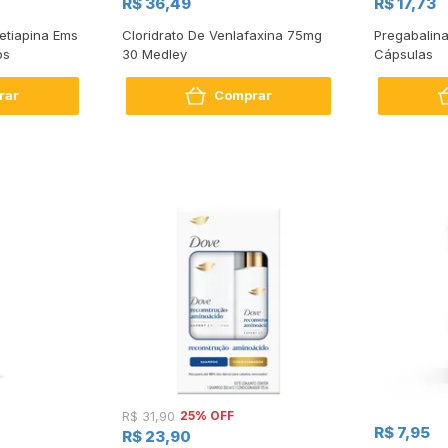
R$ 36,49
R$ 17,73
etiapina Ems
Cloridrato De Venlafaxina 75mg
Pregabalin
os
30 Medley
Cápsulas
rar
Comprar
25% OFF
R$ 31,90
R$ 7,95
R$ 23,90