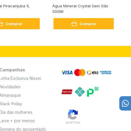
al Piracanjuba 1L
Água Mineral Crystal Sem Gás
Do
500Ml
Bo
2
Comprar
Comprar
Campanhas
Linha Exclusiva Nissei
Novidades
Almanaque
Black friday
Dia das mulheres
Leve + por menos
Semana do aposentado