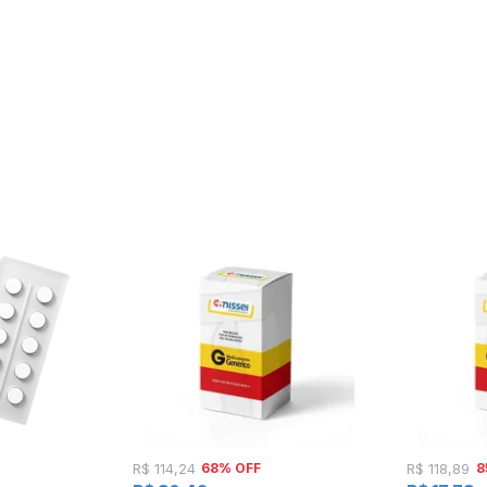
68% OFF
8
R$ 114,24
R$ 118,89