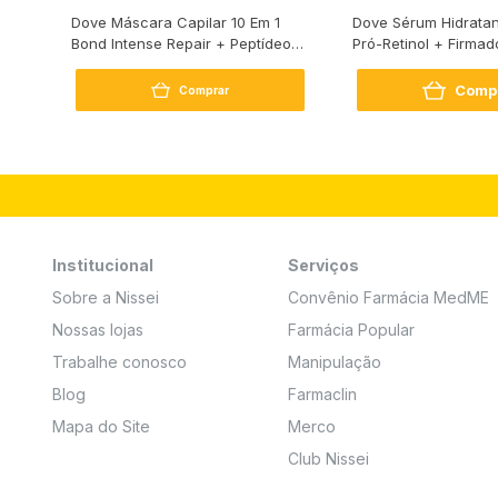
s
Dove Máscara Capilar 10 Em 1
Dove Sérum Hidratan
Bond Intense Repair + Peptídeo
Pró-Retinol + Firmad
250G
Comp
Comprar
Institucional
Serviços
Sobre a Nissei
Convênio Farmácia MedME
Nossas lojas
Farmácia Popular
Trabalhe conosco
Manipulação
Blog
Farmaclin
Mapa do Site
Merco
Club Nissei