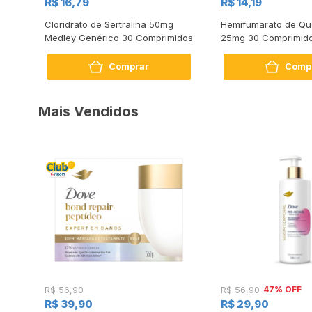
R$ 16,79
R$ 14,19
s
Cloridrato de Sertralina 50mg
Hemifumarato de Qu
Medley Genérico 30 Comprimidos
25mg 30 Comprimid
Comprar
Comp
Mais Vendidos
47% OFF
R$ 56,90
R$ 56,90
R$ 39,90
R$ 29,90