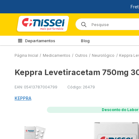
Departamentos
Blog
Página Inicial
/
Medicamentos
/
Outros
/
Neurológico
/
Keppra Le
Keppra Levetiracetam 750mg 3
EAN: 05413787004799
Código: 26479
KEPPRA
Desconto do Labor