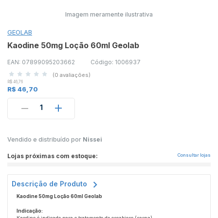
Imagem meramente ilustrativa
GEOLAB
Kaodine 50mg Loção 60ml Geolab
EAN: 07899095203662
Código: 1006937
(0 avaliações)
R$ 46,76
R$ 46,70
1
Vendido e distribuído por
Nissei
Lojas próximas com estoque:
Consultar lojas
Descrição de Produto
Kaodine 50mg Loção 60ml Geolab
Indicação: