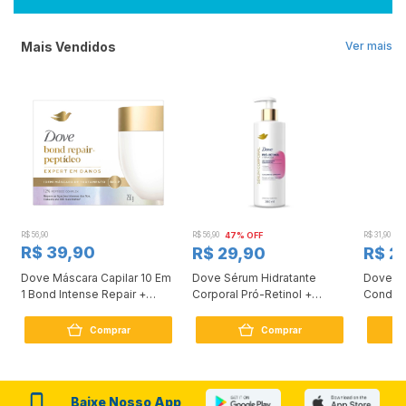
Mais Vendidos
Ver mais
R$ 56,90
R$ 56,90
47% OFF
R$ 31,90
2
R$ 39,90
R$ 29,90
R$ 2
Dove Máscara Capilar 10 Em
Dove Sérum Hidratante
Dove Ki
1 Bond Intense Repair +
Corporal Pró-Retinol +
Condici
Peptídeo 250G
Firmador 380Ml
Reconst
Comprar
Comprar
Baixe Nosso App