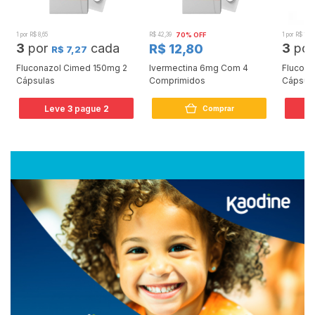
1 por R$ 8,65
R$ 42,39
70% OFF
1 por R$ 11,5
3
por
cada
3
po
R$ 12,80
R$ 7,27
Fluconazol Cimed 150mg 2
Ivermectina 6mg Com 4
Flucona
Cápsulas
Comprimidos
Cápsul
Leve
3
pague
2
L
Comprar