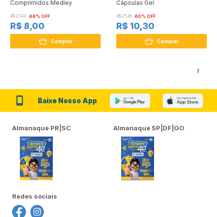
Comprimidos Medley
Cápsulas Gel
R$ 23,44
66% OFF
R$ 25,46
60% OFF
R$ 8,00
R$ 10,30
Comprar
Comprar
1
Baixe Nosso App
Almanaque PR|SC
Almanaque SP|DF|GO
Redes sociais