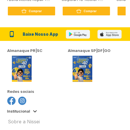
Peptídeo 250G
Firmador 380Ml
Reconst
Comprar
Comprar
Baixe Nosso App
Almanaque PR|SC
Almanaque SP|DF|GO
Redes sociais
Institucional
Sobre a Nissei