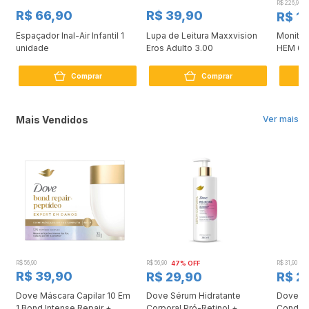
R$ 226,90
R$ 66,90
R$ 39,90
R$ 1
Espaçador Inal-Air Infantil 1
Lupa de Leitura Maxxvision
Monitor
unidade
Eros Adulto 3.00
HEM 61
Comprar
Comprar
Mais Vendidos
Ver mais
R$ 56,90
R$ 56,90
47% OFF
R$ 31,90
2
R$ 39,90
R$ 29,90
R$ 2
Dove Máscara Capilar 10 Em
Dove Sérum Hidratante
Dove Ki
1 Bond Intense Repair +
Corporal Pró-Retinol +
Condici