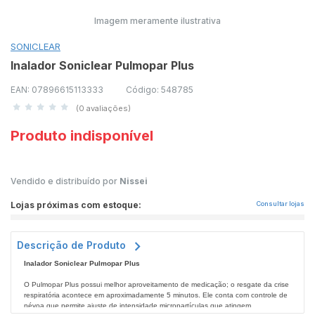
Imagem meramente ilustrativa
SONICLEAR
Inalador Soniclear Pulmopar Plus
EAN: 07896615113333
Código: 548785
(0 avaliações)
Produto indisponível
Vendido e distribuído por
Nissei
Lojas próximas com estoque:
Consultar lojas
Descrição de Produto
Inalador Soniclear Pulmopar Plus
O Pulmopar Plus possui melhor aproveitamento de medicação; o resgate da crise
respiratória acontece em aproximadamente 5 minutos. Ele conta com controle de
névoa que permite ajuste de intensidade micropartículas que atingem