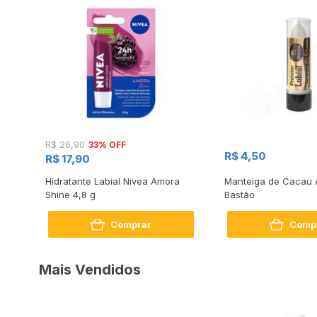
33% OFF
R$ 26,90
R$ 4,50
R$ 17,90
l
Hidratante Labial Nivea Amora
Manteiga de Cacau 
or
Shine 4,8 g
Bastão
Comprar
Comp
Mais Vendidos