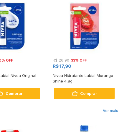
0% OFF
33% OFF
R$ 26,90
R$
R$ 17,90
R$
Labial Nivea Original
Nivea Hidratante Labial Morango
Hi
Shine 4,8g
Sh
Comprar
Comprar
Ver mais