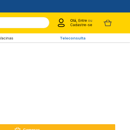
Olá,
Entre
ou
Cadastre-se
Vacinas
Teleconsulta
Comprar