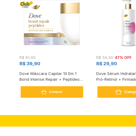
47% OFF
R$ 61,90
R$ 56,90
R$ 39,90
R$ 29,90
s
Dove Máscara Capilar 10 Em 1
Dove Sérum Hidratan
Bond Intense Repair + Peptídeo
Pró-Retinol + Firmad
250G
Comp
Comprar