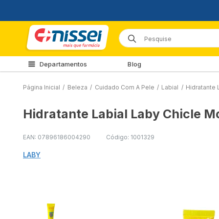
Departamentos
Blog
Página Inicial
/
Beleza
/
Cuidado Com A Pele
/
Labial
/
Hidratante 
Hidratante Labial Laby Chicle 
EAN: 07896186004290
Código: 1001329
LABY