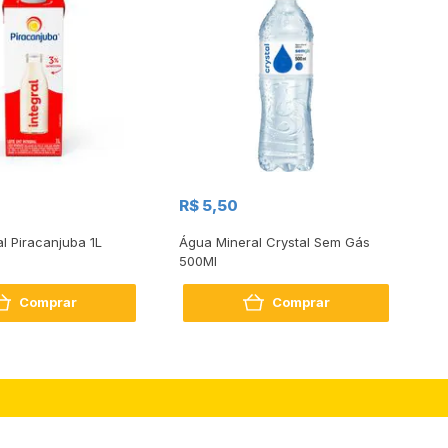
R$
R$ 5,50
R
al Piracanjuba 1L
Água Mineral Crystal Sem Gás
Do
500Ml
Bo
2
Comprar
Comprar