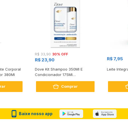
30% OFF
R$ 33,90
R$ 7,95
R$ 23,90
te Corporal
Dove Kit Shampoo 350Ml E
Leite Integr
or 380Ml
Condicionador 175Ml
Reconstrução + Aminoácido
rar
Comprar
Baixe nosso app