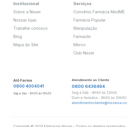
Institucional
Serviços
Sobre a Nissei
Convênio Farmácia MedME
Nossas lojas
Farmácia Popular
Trabalhe conosco
Manipulação
Blog
Farmaclin
Mapa do Site
Merco
Club Nissei
Alô Farma
Atendimento ao Cliente
0800 4004041
0800 6436464
Seg a Sáb - 8h00 às 22h00
Seg a Sex - 8h00 às 16h30
Dom e feriados - 8h00 às 20h00
atendimentocliente@nisseisa.co
Copyright ©️ 2020 Fármacias Nissei - Todos os direitos reservado