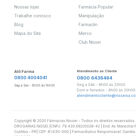
Nossas lojas
Farmácia Popular
Trabalhe conosco
Manipulação
Blog
Farmaclin
Mapa do Site
Merco
Club Nissei
Alô Farma
Atendimento ao Cliente
0800 4004041
0800 6436464
Seg a Sáb - 8h00 às 22h00
Seg a Sex - 8h00 às 16h30
Dom e feriados - 8h00 às 20h00
atendimentocliente@nisseisa.co
Copyright ©️ 2020 Fármacias Nissei - Todos os direitos reservado
DROGARIAS NISSEI |CNPJ: 79.430.682/0028-42 | End: Av. Marechal Fl
Curitiba - PR| CEP: 81.630-000 | Farmacêutico Responsável: Sandra