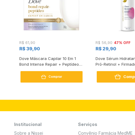
47% OFF
R$ 61,90
R$ 56,90
R$ 39,90
R$ 29,90
s
Dove Máscara Capilar 10 Em 1
Dove Sérum Hidratan
Bond Intense Repair + Peptídeo
Pró-Retinol + Firmad
250G
Comp
Comprar
Institucional
Serviços
Sobre a Nissei
Convênio Farmácia MedME