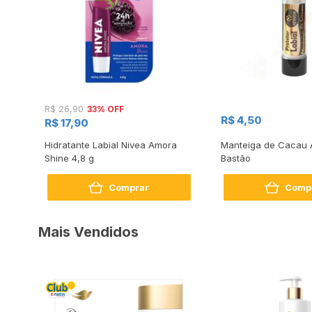
33% OFF
R$ 26,90
R$ 4,50
R$ 17,90
l
Hidratante Labial Nivea Amora
Manteiga de Cacau 
or
Shine 4,8 g
Bastão
Comprar
Comp
Mais Vendidos