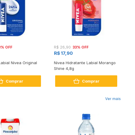
3% OFF
33% OFF
R$ 26,90
R$
R$ 17,90
R$
Labial Nivea Original
Nivea Hidratante Labial Morango
Hi
Shine 4,8g
Sh
Comprar
Comprar
Ver mais