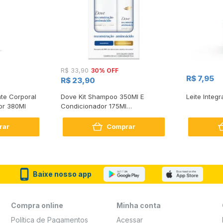
30% OFF
R$ 33,90
R$ 7,95
R$ 23,90
te Corporal
Dove Kit Shampoo 350Ml E
Leite Integr
or 380Ml
Condicionador 175Ml
Reconstrução + Aminoácido
rar
Comprar
Baixe nosso app
Compra online
Minha conta
Política de Pagamentos
Acessar