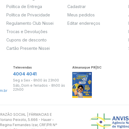
Política de Entrega
Cadastrar
Política de Privacidade
Meus pedidos
Regulamento Club Nissei
Editar endereços
Trocas e Devoluções
Cupons de desconto
Cartão Presente Nissei
Televendas
Almanaque PR|SC
4004 4041
Seg a Sex - 8h00 às 23h00
Sáb, Dom e feriados - 8h00 às
22h00
m.br
s. RAZÃO SOCIAL | FÁRMACIAS E
oriano Peixoto, 5.666 - Hauer -
 Regina Fernandes Izar, CRF/PR Nº