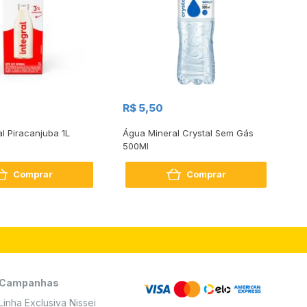
R$
R$ 5,50
R
al Piracanjuba 1L
Água Mineral Crystal Sem Gás
Do
500Ml
Bo
2
Comprar
Comprar
Campanhas
Linha Exclusiva Nissei