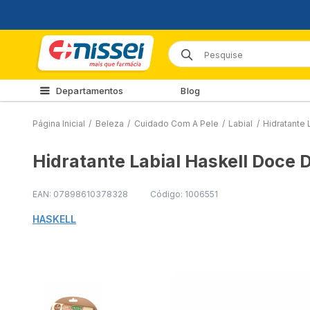
Departamentos
Blog
Página Inicial
/
Beleza
/
Cuidado Com A Pele
/
Labial
/
Hidratante 
Hidratante Labial Haskell Doce D
EAN: 07898610378328
Código: 1006551
HASKELL