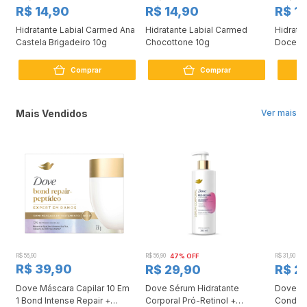
R$ 14,90
R$ 14,90
R$ 1
Hidratante Labial Carmed Ana
Hidratante Labial Carmed
Hidrata
Castela Brigadeiro 10g
Chocottone 10g
Doce De
Comprar
Comprar
Mais Vendidos
Ver mais
R$ 56,90
R$ 56,90
47% OFF
R$ 31,90
2
R$ 39,90
R$ 29,90
R$ 2
Dove Máscara Capilar 10 Em
Dove Sérum Hidratante
Dove Ki
1 Bond Intense Repair +
Corporal Pró-Retinol +
Condici