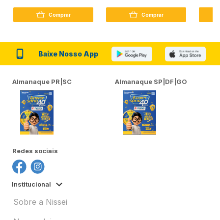
Peptídeo 250G
Firmador 380Ml
Reconst
Comprar
Comprar
Baixe Nosso App
Almanaque PR|SC
Almanaque SP|DF|GO
Redes sociais
Institucional
Sobre a Nissei