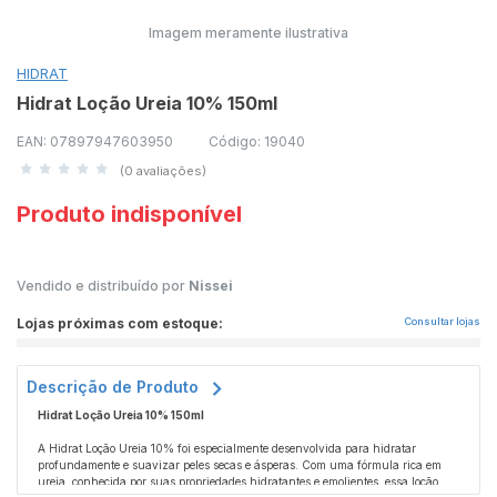
Imagem meramente ilustrativa
HIDRAT
Hidrat Loção Ureia 10% 150ml
EAN: 07897947603950
Código: 19040
(0 avaliações)
Produto indisponível
Vendido e distribuído por
Nissei
Lojas próximas com estoque:
Consultar lojas
Descrição de Produto
Hidrat Loção Ureia 10% 150ml
A Hidrat Loção Ureia 10% foi especialmente desenvolvida para hidratar
profundamente e suavizar peles secas e ásperas. Com uma fórmula rica em
ureia, conhecida por suas propriedades hidratantes e emolientes, essa loção