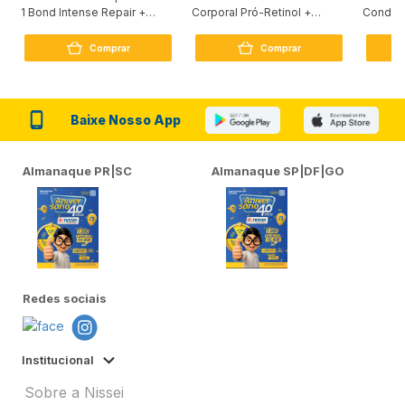
1 Bond Intense Repair +
Corporal Pró-Retinol +
Condici
Peptídeo 250G
Firmador 380Ml
Reconst
Comprar
Comprar
Baixe Nosso App
Almanaque PR|SC
Almanaque SP|DF|GO
Redes sociais
Institucional
Sobre a Nissei