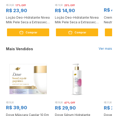
R$ 28,90
17% OFF
R$ 19,90
25% OFF
R$ 4
R$ 23,90
R$ 14,90
r
Loção Deo-Hidratante Nivea
Loção Deo-Hidratante Nivea
Creme H
Milk Pele Seca a Extrasseca
Milk Pele Seca a Extrasseca
Neutro
400ml
200ml
Intensi
400ml
Comprar
Comprar
Mais Vendidos
Ver mais
R$ 56,90
R$ 56,90
47% OFF
R$ 31,90
2
R$ 39,90
R$ 29,90
R$ 2
Dove Máscara Capilar 10 Em
Dove Sérum Hidratante
Dove Ki