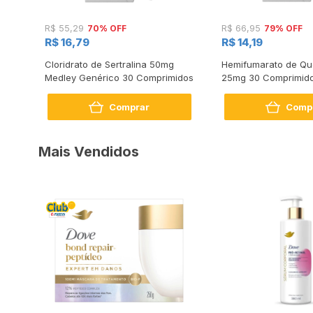
70% OFF
79% OFF
R$ 55,29
R$ 66,95
R$ 16,79
R$ 14,19
s
Cloridrato de Sertralina 50mg
Hemifumarato de Qu
Medley Genérico 30 Comprimidos
25mg 30 Comprimid
Comprar
Comp
Mais Vendidos