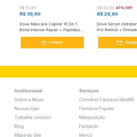
47% OFF
R$ 61,90
R$ 56,90
R$ 39,90
R$ 29,90
s
Dove Máscara Capilar 10 Em 1
Dove Sérum Hidratan
Bond Intense Repair + Peptídeo
Pró-Retinol + Firmad
250G
Comp
Comprar
Institucional
Serviços
Sobre a Nissei
Convênio Farmácia MedME
Nossas lojas
Farmácia Popular
Trabalhe conosco
Manipulação
Blog
Farmaclin
Mapa do Site
Merco