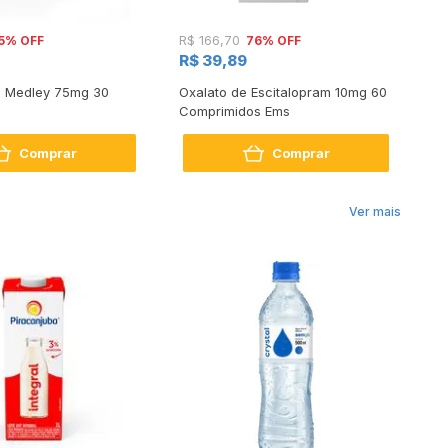
5% OFF
76% OFF
R$ 166,70
R$
R$ 39,89
R$
a Medley 75mg 30
Oxalato de Escitalopram 10mg 60
He
Comprimidos Ems
No
Comprar
Comprar
Ver mais