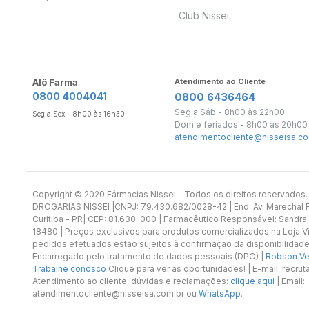
Club Nissei
Alô Farma
Atendimento ao Cliente
0800 4004041
0800 6436464
Seg a Sáb - 8h00 às 22h00
Seg a Sex - 8h00 às 16h30
Dom e feriados - 8h00 às 20h00
atendimentocliente@nisseisa.co
Copyright ©️ 2020 Fármacias Nissei - Todos os direitos reservado
DROGARIAS NISSEI |CNPJ: 79.430.682/0028-42 | End: Av. Marechal Fl
Curitiba - PR| CEP: 81.630-000 | Farmacêutico Responsável: Sandra
18480 | Preços exclusivos para produtos comercializados na Loja Vi
pedidos efetuados estão sujeitos à confirmação da disponibilidade
Encarregado pelo tratamento de dados pessoais (DPO) |
Robson Vet
Trabalhe conosco
Clique para ver as oportunidades! | E-mail: recr
Atendimento ao cliente, dúvidas e reclamações:
clique aqui
| Email:
atendimentocliente@nisseisa.com.br ou
WhatsApp
.