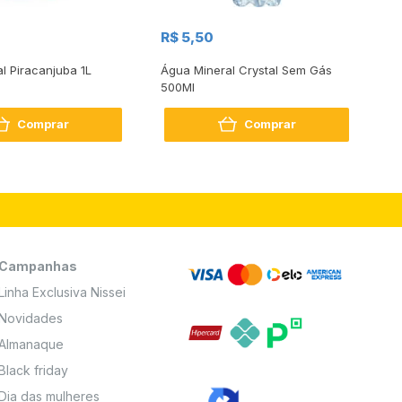
R$
R$ 5,50
R
al Piracanjuba 1L
Água Mineral Crystal Sem Gás
Do
500Ml
Bo
2
Comprar
Comprar
Campanhas
Linha Exclusiva Nissei
Novidades
Almanaque
Black friday
Dia das mulheres