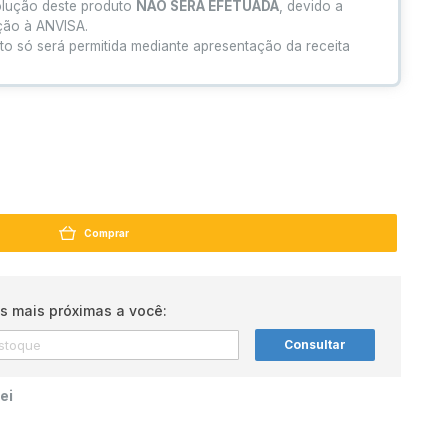
olução deste produto
NÃO SERÁ EFETUADA
, devido a
ação à ANVISA.
to só será permitida mediante apresentação da receita
Comprar
s mais próximas a você:
Consultar
ei