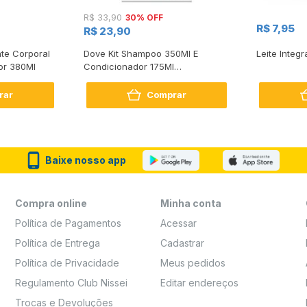
30% OFF
R$ 33,90
R$ 7,95
R$ 23,90
te Corporal
Dove Kit Shampoo 350Ml E
Leite Integr
or 380Ml
Condicionador 175Ml
Reconstrução + Aminoácido
rar
Comprar
Baixe nosso app
Compra online
Minha conta
Política de Pagamentos
Acessar
Política de Entrega
Cadastrar
Política de Privacidade
Meus pedidos
Regulamento Club Nissei
Editar endereços
Trocas e Devoluções