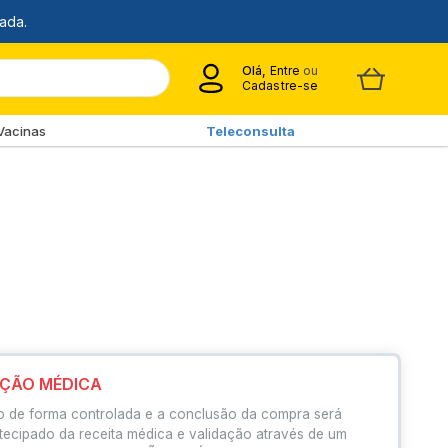
Olá,
Entre
ou
Cadastre-se
Vacinas
Teleconsulta
IÇÃO MÉDICA
o de forma controlada e a conclusão da compra será
tecipado da receita médica e validação através de um