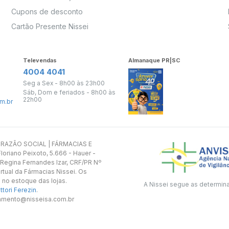
Cupons de desconto
Cartão Presente Nissei
Televendas
Almanaque PR|SC
4004 4041
Seg a Sex - 8h00 às 23h00
Sáb, Dom e feriados - 8h00 às
22h00
m.br
s. RAZÃO SOCIAL | FÁRMACIAS E
oriano Peixoto, 5.666 - Hauer -
 Regina Fernandes Izar, CRF/PR Nº
rtual da Fármacias Nissei. Os
 no estoque das lojas.
A Nissei segue as determin
tori Ferezin
.
utamento@nisseisa.com.br