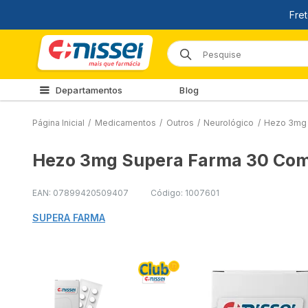
Departamentos
Blog
Página Inicial
/
Medicamentos
/
Outros
/
Neurológico
/
Hezo 3mg 
Hezo 3mg Supera Farma 30 Com
EAN: 07899420509407
Código: 1007601
SUPERA FARMA