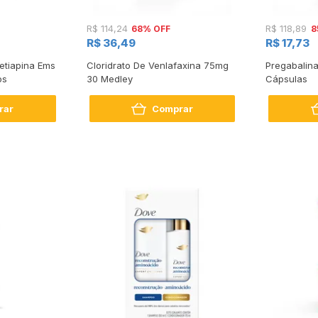
68% OFF
8
R$ 114,24
R$ 118,89
R$ 36,49
R$ 17,73
etiapina Ems
Cloridrato De Venlafaxina 75mg
Pregabalin
os
30 Medley
Cápsulas
rar
Comprar