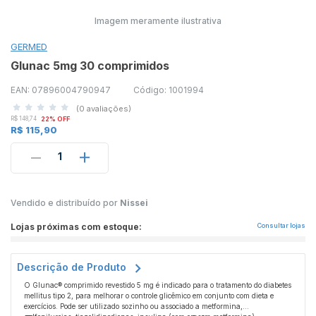
Imagem meramente ilustrativa
GERMED
Glunac 5mg 30 comprimidos
EAN: 07896004790947
Código: 1001994
(0 avaliações)
R$ 148,74
22% OFF
R$ 115,90
1
Vendido e distribuído por
Nissei
Lojas próximas com estoque:
Consultar lojas
Descrição de Produto
O Glunac® comprimido revestido 5 mg é indicado para o tratamento do diabetes
mellitus tipo 2, para melhorar o controle glicêmico em conjunto com dieta e
exercícios. Pode ser utilizado sozinho ou associado a metformina,