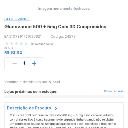
Imagem meramente ilustrativa
GLUCOVANCE
Glucovance 500 + 5mg Com 30 Comprimidos
EAN: 07891721026621
Código: 24579
(0 avaliações)
R$ 60,14
R$ 52,92
1
Vendido e distribuído por
Nissei
Lojas próximas com estoque:
Consultar lojas
Descrição de Produto
O Glucovance® comprimido revestido 500 mg + 5 mg é indicado em adultos
com diabetes tipo 2 como tratamento de segunda linha quando não se obtém
um controle de açúcar no sangue adequado com dieta, exercícios e tratamento