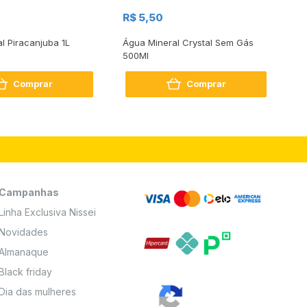
R$
R$ 5,50
R
al Piracanjuba 1L
Água Mineral Crystal Sem Gás
Do
500Ml
Bo
2
Comprar
Comprar
Campanhas
Linha Exclusiva Nissei
Novidades
Almanaque
Black friday
Dia das mulheres