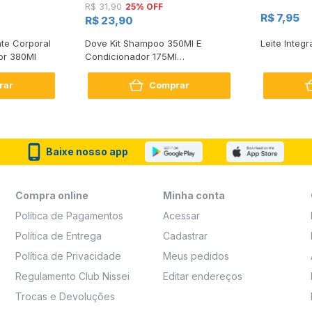
25% OFF
R$ 31,90
R$ 7,95
R$ 23,90
te Corporal
Dove Kit Shampoo 350Ml E
Leite Integr
or 380Ml
Condicionador 175Ml
Reconstrução + Aminoácido
rar
Comprar
Baixe nosso app
Compra online
Minha conta
Política de Pagamentos
Acessar
Política de Entrega
Cadastrar
Política de Privacidade
Meus pedidos
Regulamento Club Nissei
Editar endereços
Trocas e Devoluções