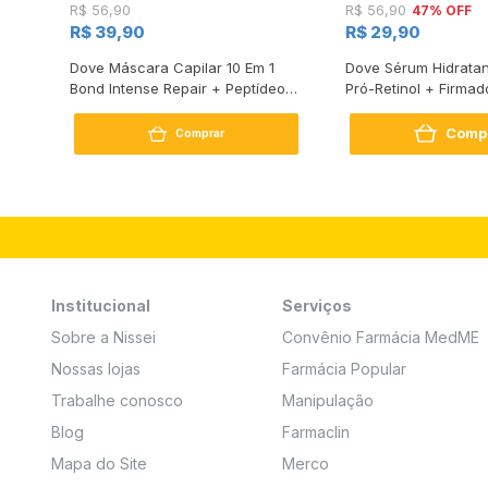
47% OFF
R$ 56,90
R$ 56,90
R$ 39,90
R$ 29,90
s
Dove Máscara Capilar 10 Em 1
Dove Sérum Hidratan
Bond Intense Repair + Peptídeo
Pró-Retinol + Firmad
250G
Comp
Comprar
Institucional
Serviços
Sobre a Nissei
Convênio Farmácia MedME
Nossas lojas
Farmácia Popular
Trabalhe conosco
Manipulação
Blog
Farmaclin
Mapa do Site
Merco