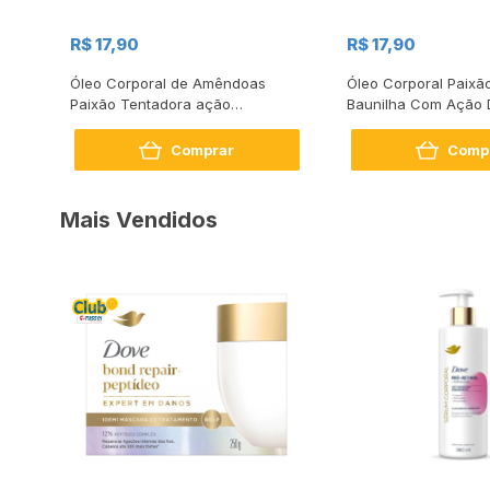
R$ 17,90
R$ 17,90
a
Óleo Corporal de Amêndoas
Óleo Corporal Paixão
e
Paixão Tentadora ação
Baunilha Com Ação 
desodorante 100ml
100ml
Comprar
Comp
Mais Vendidos