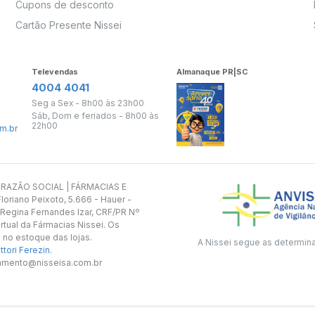
Cupons de desconto
Cartão Presente Nissei
Televendas
Almanaque PR|SC
4004 4041
Seg a Sex - 8h00 às 23h00
Sáb, Dom e feriados - 8h00 às
22h00
m.br
s. RAZÃO SOCIAL | FÁRMACIAS E
oriano Peixoto, 5.666 - Hauer -
 Regina Fernandes Izar, CRF/PR Nº
rtual da Fármacias Nissei. Os
 no estoque das lojas.
A Nissei segue as determin
tori Ferezin
.
utamento@nisseisa.com.br