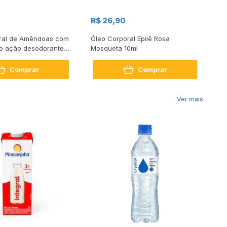
R$
R$ 26,90
R$
ral de Amêndoas com
Óleo Corporal Epilê Rosa
Lo
ão ação desodorante
Mosqueta 10ml
Comprar
Comprar
Ver mais