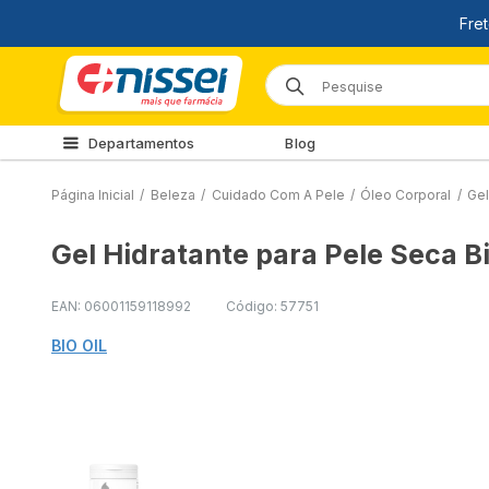
Departamentos
Blog
Página Inicial
/
Beleza
/
Cuidado Com A Pele
/
Óleo Corporal
/
Gel
Gel Hidratante para Pele Seca B
EAN: 06001159118992
Código: 57751
BIO OIL