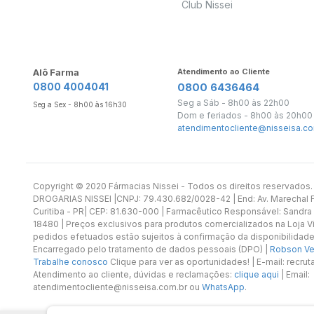
Club Nissei
Alô Farma
Atendimento ao Cliente
0800 4004041
0800 6436464
Seg a Sáb - 8h00 às 22h00
Seg a Sex - 8h00 às 16h30
Dom e feriados - 8h00 às 20h00
atendimentocliente@nisseisa.co
Copyright ©️ 2020 Fármacias Nissei - Todos os direitos reservado
DROGARIAS NISSEI |CNPJ: 79.430.682/0028-42 | End: Av. Marechal Fl
Curitiba - PR| CEP: 81.630-000 | Farmacêutico Responsável: Sandra
18480 | Preços exclusivos para produtos comercializados na Loja Vi
pedidos efetuados estão sujeitos à confirmação da disponibilidade
Encarregado pelo tratamento de dados pessoais (DPO) |
Robson Vet
Trabalhe conosco
Clique para ver as oportunidades! | E-mail: recr
Atendimento ao cliente, dúvidas e reclamações:
clique aqui
| Email:
atendimentocliente@nisseisa.com.br ou
WhatsApp
.