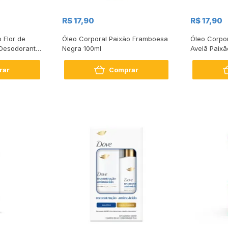
R$ 17,90
R$ 17,90
 Flor de
Óleo Corporal Paixão Framboesa
Óleo Corpo
Desodorante
Negra 100ml
Avelã Paix
100ml
rar
Comprar