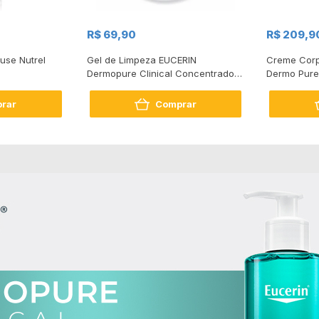
R$ 69,90
R$ 209,9
use Nutrel
Gel de Limpeza EUCERIN
Creme Corp
Dermopure Clinical Concentrado
Dermo Pure 
150ml
Antioleosid
Thiamidol, 
rar
Comprar