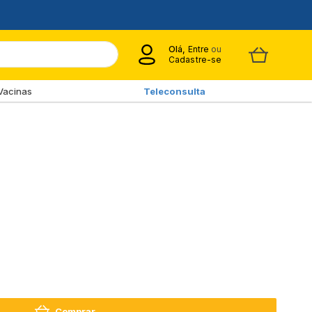
Olá,
Entre
ou
Cadastre-se
Vacinas
Teleconsulta
Comprar