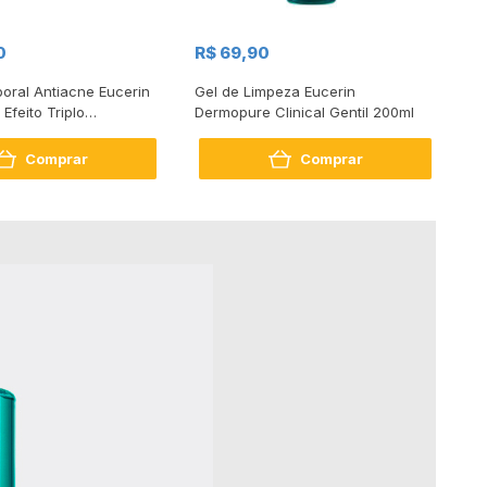
0
R$ 69,90
R$
oral Antiacne Eucerin
Gel de Limpeza Eucerin
Pr
Efeito Triplo
Dermopure Clinical Gentil 200ml
Fl
ade, Antimanchas,
An
Peles Oleosas 200ml
Ro
Comprar
Comprar
Vi