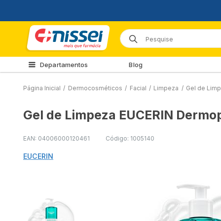
Departamentos
Blog
Página Inicial
/
Dermocosméticos
/
Facial
/
Limpeza
/
Gel de Limp
Gel de Limpeza EUCERIN Dermopu
EAN: 04006000120461
Código: 1005140
EUCERIN