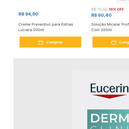
15% OFF
R$ 70,90
R$ 94,90
R$ 60,40
Creme Preventivo para Estrias
Solução Micelar Prof
70
Luciara 200ml
Com 200ml
ção
idol
Comprar
Comp