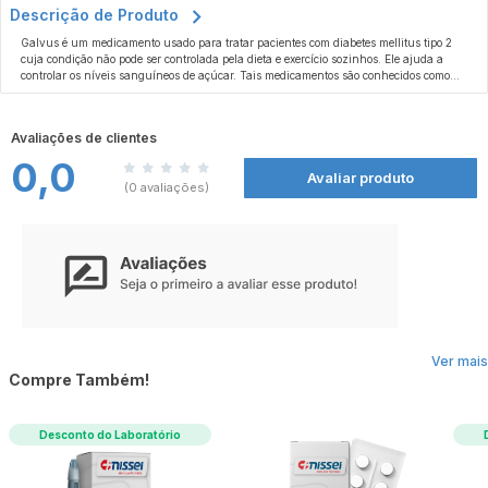
Descrição de Produto
Galvus é um medicamento usado para tratar pacientes com diabetes mellitus tipo 2
cuja condição não pode ser controlada pela dieta e exercício sozinhos. Ele ajuda a
controlar os níveis sanguíneos de açúcar. Tais medicamentos são conhecidos como
antidiabéticos orais. Galvus é indicado em combinação com insulina (com ou sem
metformina) apenas quando uma dose estável de insulina aliado à dieta e exercício
físico não resultarem em controle glicêmico adequado. GALVUS 50MG É UM
Avaliações de clientes
MEDICAMENTO. SEU USO PODE TRAZER RISCOS. PROCURE UM MÉDICO OU
UM FARMACÊUTICO. LEIA A BULA.
0,0
Avaliar produto
(0 avaliações)
Ver mais
Compre Também!
Desconto do Laboratório