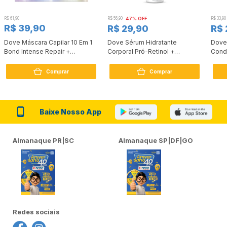
R$ 61,90
R$ 56,90
47% OFF
R$ 33,90
R$ 39,90
R$ 29,90
R$ 
Dove Máscara Capilar 10 Em 1
Dove Sérum Hidratante
Dove
Bond Intense Repair +
Corporal Pró-Retinol +
Cond
Peptídeo 250G
Firmador 380Ml
Reco
Comprar
Comprar
Baixe Nosso App
Almanaque PR|SC
Almanaque SP|DF|GO
Redes sociais