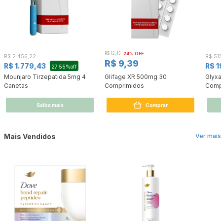
R$ 12,43
24% OFF
R$ 2.456,22
R$ 51
R$ 9,39
R$ 1.779,43
R$ 
27.55%off
Mounjaro Tirzepatida 5mg 4
Glifage XR 500mg 30
Glyx
Canetas
Comprimidos
Comp
Saiba mais
Comprar
Mais Vendidos
Ver mais