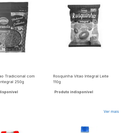
R
ao Tradicional com
Rosquinha Vitao Integral Leite
Bi
Integral 250g
110g
Aç
disponível
Produto indisponível
Ver mais