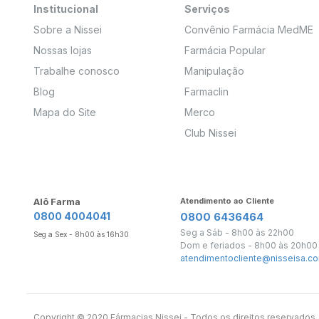
Institucional
Serviços
Sobre a Nissei
Convênio Farmácia MedME
Nossas lojas
Farmácia Popular
Trabalhe conosco
Manipulação
Blog
Farmaclin
Mapa do Site
Merco
Club Nissei
Alô Farma
Atendimento ao Cliente
0800 4004041
0800 6436464
Seg a Sáb - 8h00 às 22h00
Seg a Sex - 8h00 às 16h30
Dom e feriados - 8h00 às 20h00
atendimentocliente@nisseisa.co
Copyright ©️ 2020 Fármacias Nissei - Todos os direitos reservado