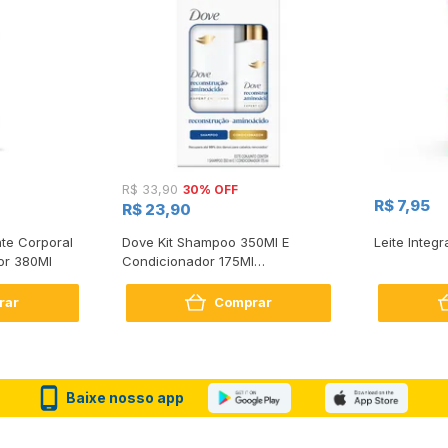
30% OFF
R$ 33,90
R$ 7,95
R$ 23,90
te Corporal
Dove Kit Shampoo 350Ml E
Leite Integr
or 380Ml
Condicionador 175Ml
Reconstrução + Aminoácido
rar
Comprar
Baixe nosso app