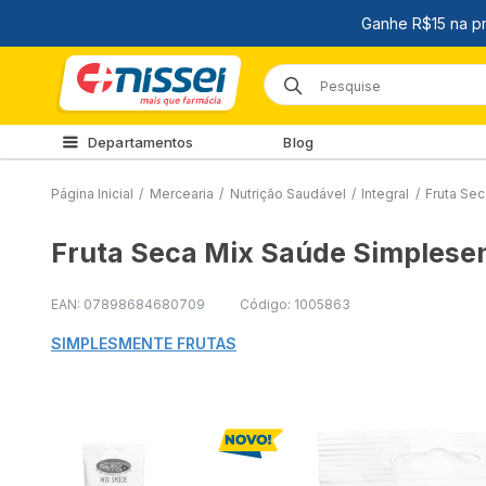
Departamentos
Blog
Página Inicial
/
Mercearia
/
Nutrição Saudável
/
Integral
/
Fruta Se
Fruta Seca Mix Saúde Simplesen
EAN: 07898684680709
Código: 1005863
SIMPLESMENTE FRUTAS