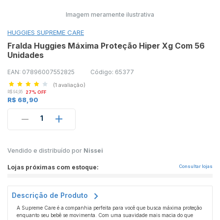
Imagem meramente ilustrativa
HUGGIES SUPREME CARE
Fralda Huggies Máxima Proteção Hiper Xg Com 56
Unidades
EAN: 07896007552825
Código: 65377
(1 avaliação)
R$ 94,95
27% OFF
R$ 68,90
1
Vendido e distribuído por
Nissei
Lojas próximas com estoque:
Consultar lojas
Descrição de Produto
A Supreme Care é a companhia perfeita para você que busca máxima proteção
enquanto seu bebê se movimenta. Com uma suavidade mais macia do que