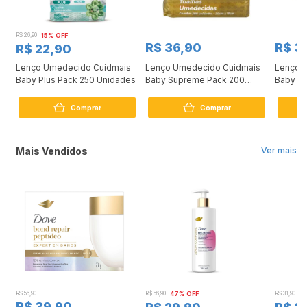
R$ 26,90
15% OFF
R$ 36,90
R$ 3
R$ 22,90
Lenço Umedecido Cuidmais
Lenço Umedecido Cuidmais
Lenço 
0g
Baby Plus Pack 250 Unidades
Baby Supreme Pack 200
Baby R
Unidades
Unidad
Comprar
Comprar
Mais Vendidos
Ver mais
R$ 56,90
R$ 56,90
47% OFF
R$ 31,90
2
R$ 39,90