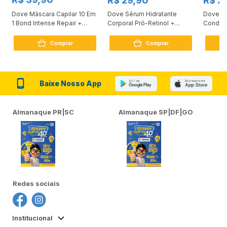
R$ 29,90
R$ 2
Dove Máscara Capilar 10 Em
Dove Sérum Hidratante
Dove Ki
1 Bond Intense Repair +
Corporal Pró-Retinol +
Condici
Peptídeo 250G
Firmador 380Ml
Reconst
Comprar
Comprar
Baixe Nosso App
Almanaque PR|SC
Almanaque SP|DF|GO
Redes sociais
Institucional