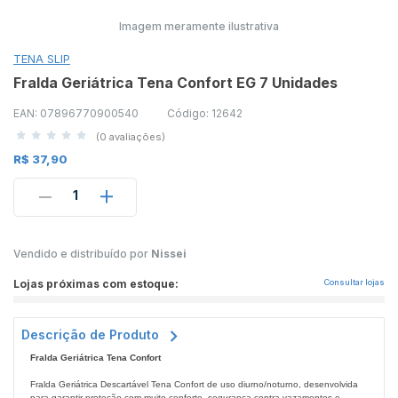
Imagem meramente ilustrativa
TENA SLIP
Fralda Geriátrica Tena Confort EG 7 Unidades
EAN: 07896770900540
Código: 12642
(0 avaliações)
R$ 37,90
1
Vendido e distribuído por
Nissei
Lojas próximas com estoque:
Consultar lojas
Descrição de Produto
Fralda Geriátrica Tena Confort
Fralda Geriátrica Descartável Tena Confort de uso diurno/noturno, desenvolvida
para garantir proteção com muito conforto, segurança contra vazamentos e