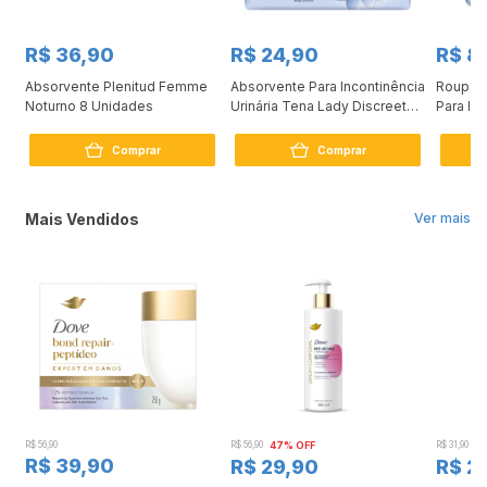
R$ 36,90
R$ 24,90
R$ 8
Absorvente Plenitud Femme
Absorvente Para Incontinência
Roupa Í
Noturno 8 Unidades
Urinária Tena Lady Discreet
Para In
Extra 8 Unidades
Unidad
Comprar
Comprar
Mais Vendidos
Ver mais
R$ 56,90
R$ 56,90
47% OFF
R$ 31,90
2
R$ 39,90
R$ 29,90
R$ 2