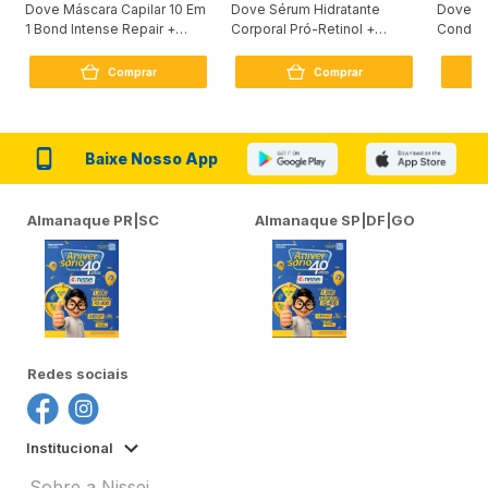
Dove Máscara Capilar 10 Em
Dove Sérum Hidratante
Dove Ki
1 Bond Intense Repair +
Corporal Pró-Retinol +
Condici
Peptídeo 250G
Firmador 380Ml
Reconst
Comprar
Comprar
Baixe Nosso App
Almanaque PR|SC
Almanaque SP|DF|GO
Redes sociais
Institucional
Sobre a Nissei