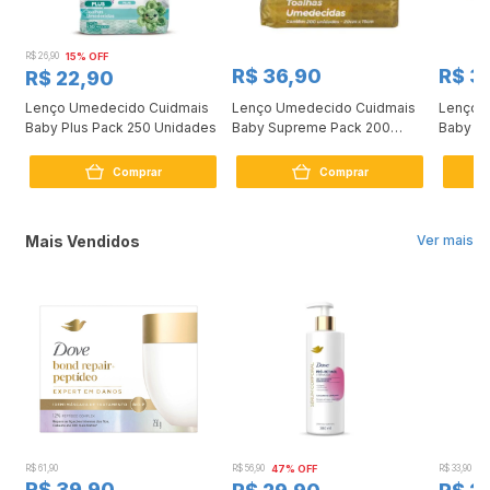
R$ 26,90
15% OFF
R$ 36,90
R$ 3
R$ 22,90
Lenço Umedecido Cuidmais
Lenço Umedecido Cuidmais
Lenço 
0g
Baby Plus Pack 250 Unidades
Baby Supreme Pack 200
Baby R
Unidades
Unidad
Comprar
Comprar
Mais Vendidos
Ver mais
R$ 61,90
R$ 56,90
47% OFF
R$ 33,90
3
R$ 39,90