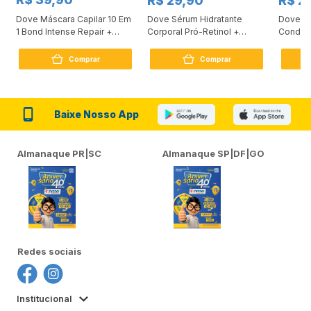
R$ 29,90
R$ 2
Dove Máscara Capilar 10 Em
Dove Sérum Hidratante
Dove Ki
1 Bond Intense Repair +
Corporal Pró-Retinol +
Condici
Peptídeo 250G
Firmador 380Ml
Reconst
Comprar
Comprar
Baixe Nosso App
Almanaque PR|SC
Almanaque SP|DF|GO
Redes sociais
Institucional