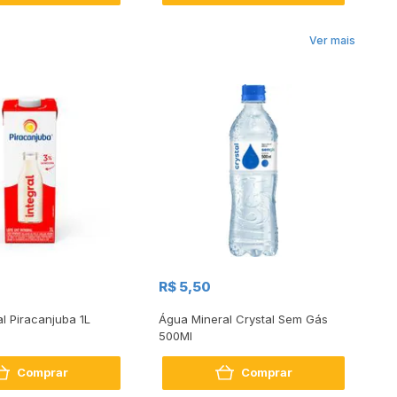
Ver mais
R$
R$ 5,50
R
al Piracanjuba 1L
Água Mineral Crystal Sem Gás
Do
500Ml
Bo
2
Comprar
Comprar