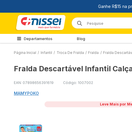
Departamentos
Blog
Página Inicial
/
Infantil
/
Troca De Fralda
/
Fralda
/
Fralda Descartá
Fralda Descartável Infantil Ca
EAN: 07898656391619
Código: 1007002
MAMYPOKO
Leve Mais por M