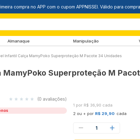
Almanaque
Manipulação
vel Infantil Calça MamyPoko Superproteção M Pacote 34 Unidades
lça MamyPoko Superproteção M Paco
(0 avaliações)
1 por R$ 36,90 cada
enos
2 ou + por
R$ 29,90
cada
1