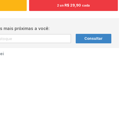
R$ 29,90
2 un
cada
s mais próximas a você:
Consultar
ei