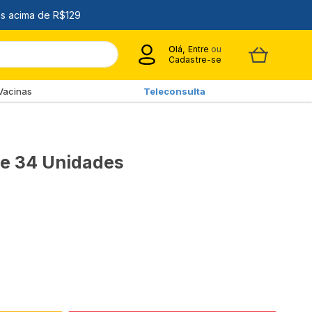
Olá,
Entre
ou
Cadastre-se
Vacinas
Teleconsulta
te 34 Unidades