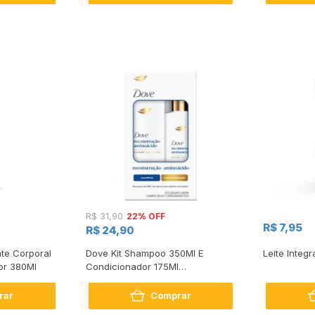
22% OFF
R$ 31,90
R$ 7,95
R$ 24,90
te Corporal
Dove Kit Shampoo 350Ml E
Leite Integr
or 380Ml
Condicionador 175Ml
Reconstrução + Aminoácido
rar
Comprar