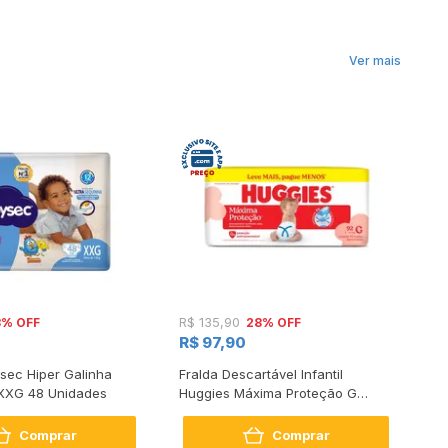
Ver mais
3% OFF
28% OFF
R$ 135,90
R$
R$ 97,90
R
sec Hiper Galinha
Fralda Descartável Infantil
Fr
 XXG 48 Unidades
Huggies Máxima Proteção G
Hu
Pacote 92 Unidades Leve Mais
Pa
Pague Menos
Pa
Comprar
Comprar