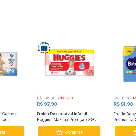
28% OFF
1
R$ 135,90
R$ 70,90
R$ 97,90
R$ 61,90
r Galinha
Fralda Descartável Infantil
Fralda Baby
dades
Huggies Máxima Proteção XG
Pintadinha
Pacote 82 Unidades Leve Mais
Pague Menos
rar
Comprar