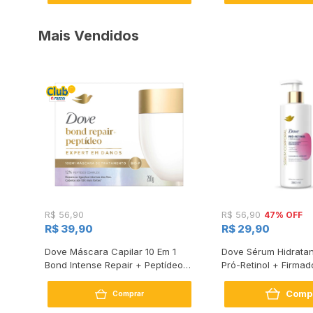
Mais Vendidos
47% OFF
R$ 56,90
R$ 56,90
R$ 39,90
R$ 29,90
s
Dove Máscara Capilar 10 Em 1
Dove Sérum Hidratan
Bond Intense Repair + Peptídeo
Pró-Retinol + Firmad
250G
Comp
Comprar