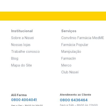
Institucional
Serviços
Sobre a Nissei
Convênio Farmácia MedME
Nossas lojas
Farmácia Popular
Trabalhe conosco
Manipulação
Blog
Farmaclin
Mapa do Site
Merco
Club Nissei
Alô Farma
Atendimento ao Cliente
0800 4004041
0800 6436464
Seg a Sáb - 8h00 às 22h00
Seg a Sex - 8h00 às 16h30