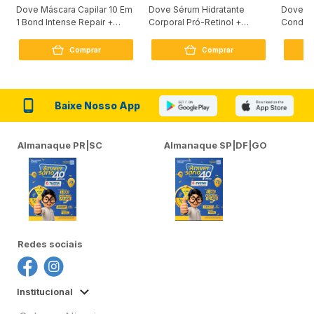
Dove Máscara Capilar 10 Em
Dove Sérum Hidratante
Dove Ki
1 Bond Intense Repair +
Corporal Pró-Retinol +
Condici
Peptídeo 250G
Firmador 380Ml
Reconst
Comprar
Comprar
Baixe Nosso App
Almanaque PR|SC
Almanaque SP|DF|GO
Redes sociais
Institucional