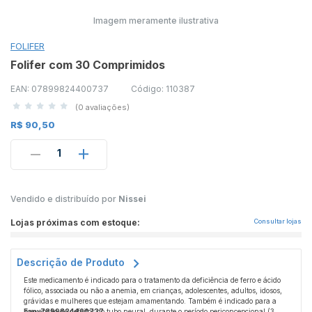
Imagem meramente ilustrativa
FOLIFER
Folifer com 30 Comprimidos
EAN: 07899824400737
Código: 110387
(0 avaliações)
R$ 90,50
1
Vendido e distribuído por
Nissei
Lojas próximas com estoque:
Consultar lojas
Descrição de Produto
Este medicamento é indicado para o tratamento da deficiência de ferro e ácido
fólico, associada ou não a anemia, em crianças, adolescentes, adultos, idosos,
grávidas e mulheres que estejam amamentando. Também é indicado para a
prevenção de defeitos do tubo neural, durante o período periconcepcional (3
Ean: 7899824400737