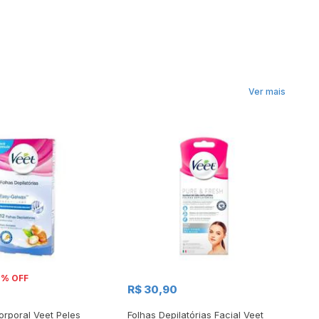
Ver mais
7% OFF
R$ 30,90
R
orporal Veet Peles
Folhas Depilatórias Facial Veet
Fo