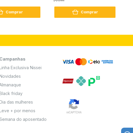
2
Comprar
Comprar
Campanhas
Linha Exclusiva Nissei
Novidades
Almanaque
Black friday
Dia das mulheres
Leve + por menos
Semana do aposentado