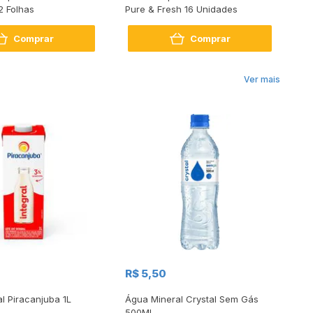
2 Folhas
Pure & Fresh 16 Unidades
Pu
Comprar
Comprar
Ver mais
R$
R$ 5,50
R
al Piracanjuba 1L
Água Mineral Crystal Sem Gás
Do
500Ml
Bo