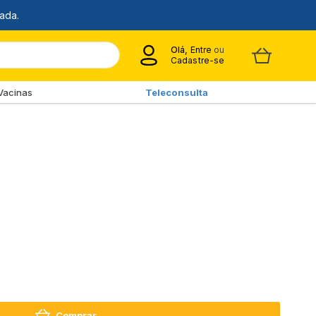
Olá,
Entre
ou
Cadastre-se
Vacinas
Teleconsulta
Comprar