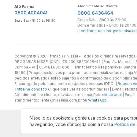
Alô Farma
Atendimento ao Cliente
0800 4004041
0800 6436464
Seg a Sáb - 8h00 às 22h00
Seg a Sex - 8h00 às 16h30
Dom e feriados - 8h00 às 20h00
atendimentocliente@nisseisa.co
Copyright ©️ 2020 Fármacias Nissei - Todos os direitos reservado
DROGARIAS NISSEI |CNPJ: 79.430.682/0028-42 | End: Av. Marechal Fl
Curitiba - PR| CEP: 81.630-000 | Farmacêutico Responsável: Sandra
18480 | Preços exclusivos para produtos comercializados na Loja Vi
pedidos efetuados estão sujeitos à confirmação da disponibilidade
Encarregado pelo tratamento de dados pessoais (DPO) |
Robson Vet
Trabalhe conosco
Clique para ver as oportunidades! | E-mail: recr
Atendimento ao cliente, dúvidas e reclamações:
clique aqui
| Email:
atendimentocliente@nisseisa.com.br ou
WhatsApp
.
Nissei e os cookies: a gente usa cookies para person
navegando, você concorda com a nossa
Política de