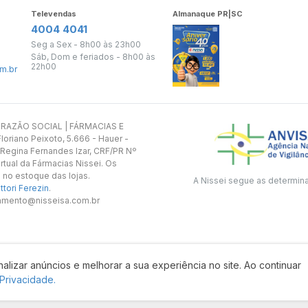
Televendas
Almanaque PR|SC
4004 4041
Seg a Sex - 8h00 às 23h00
Sáb, Dom e feriados - 8h00 às
22h00
m.br
s. RAZÃO SOCIAL | FÁRMACIAS E
oriano Peixoto, 5.666 - Hauer -
 Regina Fernandes Izar, CRF/PR Nº
rtual da Fármacias Nissei. Os
 no estoque das lojas.
A Nissei segue as determin
tori Ferezin
.
utamento@nisseisa.com.br
alizar anúncios e melhorar a sua experiência no site. Ao continuar
Desenvolvido por:
 Privacidade.