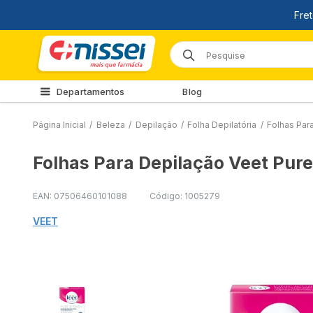
Departamentos
Blog
Página Inicial
/
Beleza
/
Depilação
/
Folha Depilatória
/
Folhas Par
Folhas Para Depilação Veet Pure
EAN: 07506460101088
Código: 1005279
VEET