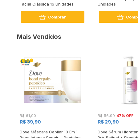
Facial Clássica 16 Unidades
Unidades
Comprar
Comp
Mais Vendidos
47% OFF
R$ 61,90
R$ 56,90
R$ 39,90
R$ 29,90
s
Dove Máscara Capilar 10 Em 1
Dove Sérum Hidratan
Bond Intense Repair + Peptídeo
Pró-Retinol + Firmad