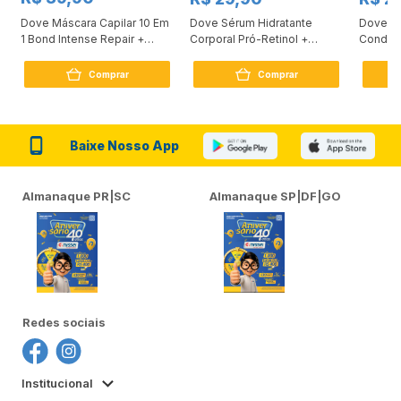
Dove Máscara Capilar 10 Em
Dove Sérum Hidratante
Dove Ki
1 Bond Intense Repair +
Corporal Pró-Retinol +
Condici
Peptídeo 250G
Firmador 380Ml
Reconst
Comprar
Comprar
Baixe Nosso App
Almanaque PR|SC
Almanaque SP|DF|GO
Redes sociais
Institucional