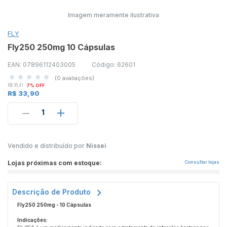
Imagem meramente ilustrativa
FLY
Fly250 250mg 10 Cápsulas
EAN: 07896112403005
Código: 62601
(0 avaliações)
R$ 36,41
7% OFF
R$ 33,90
1
Vendido e distribuído por
Nissei
Lojas próximas com estoque:
Consultar lojas
Descrição de Produto
Fly250 250mg - 10 Cápsulas
Indicações: