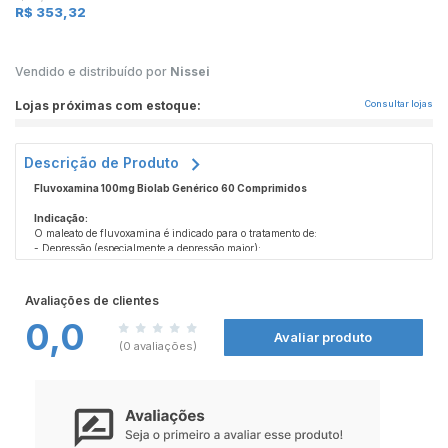
R$ 353,32
Vendido e distribuído por
Nissei
Lojas próximas com estoque:
Consultar lojas
Descrição de Produto
Fluvoxamina 100mg Biolab Genérico 60 Comprimidos
Indicação:
O maleato de fluvoxamina é indicado para o tratamento de:
- Depressão (especialmente a depressão maior);
- Transtorno obsessivo-compulsivo (TOC).
Como o Maleato de Fluvoxamina funciona:
Avaliações de clientes
O maleato de fluvoxamina atua ajudando a melhorar e/ou eliminar os
0,0
sintomas da depressão maior e do transtorno obsessivo-compulsivo. O tempo
Avaliar produto
médio para o início da ação do medicamento é de cerca de duas semanas.
(0 avaliações)
Contraindicação:
Este medicamento é contraindicado em pacientes:
- Alergicos (hipersensíveis) ao maleato de fluvoxamina ou a qualquer
componente da fórmula;
- Menores de 18 anos para o tratamento de depressão;
- Menores de 8 anos para o tratamento de transtorno obsessivo-compulsivo.