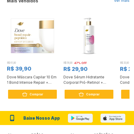
Mais Vendidos
Ver mais
R$ 61,90
R$ 56,90
47% OFF
R$ 33,90
3
R$ 39,90
R$ 29,90
R$ 2
Dove Máscara Capilar 10 Em
Dove Sérum Hidratante
Dove Ki
1 Bond Intense Repair +
Corporal Pró-Retinol +
Condici
Peptídeo 250G
Firmador 380Ml
Reconst
Comprar
Comprar
Baixe Nosso App