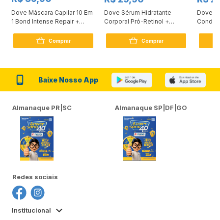
Dove Máscara Capilar 10 Em
Dove Sérum Hidratante
Dove Ki
1 Bond Intense Repair +
Corporal Pró-Retinol +
Condici
Peptídeo 250G
Firmador 380Ml
Reconst
Comprar
Comprar
Baixe Nosso App
Almanaque PR|SC
Almanaque SP|DF|GO
Redes sociais
Institucional