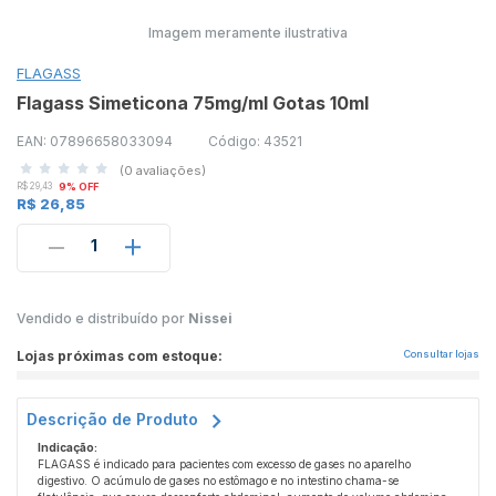
Imagem meramente ilustrativa
FLAGASS
Flagass Simeticona 75mg/ml Gotas 10ml
EAN: 07896658033094
Código: 43521
(0 avaliações)
R$ 29,43
9% OFF
R$ 26,85
1
Vendido e distribuído por
Nissei
Lojas próximas com estoque:
Consultar lojas
Descrição de Produto
Indicação:
FLAGASS é indicado para pacientes com excesso de gases no aparelho
digestivo. O acúmulo de gases no estômago e no intestino chama-se