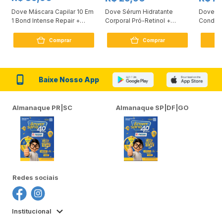
Dove Máscara Capilar 10 Em
Dove Sérum Hidratante
Dove Ki
1 Bond Intense Repair +
Corporal Pró-Retinol +
Condici
Peptídeo 250G
Firmador 380Ml
Reconst
Comprar
Comprar
Baixe Nosso App
Almanaque PR|SC
Almanaque SP|DF|GO
Redes sociais
Institucional