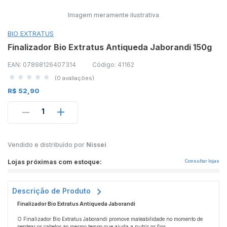
Imagem meramente ilustrativa
BIO EXTRATUS
Finalizador Bio Extratus Antiqueda Jaborandi 150g
EAN: 07898126407314
Código: 41162
(0 avaliações)
R$ 52,90
1
Vendido e distribuído por
Nissei
Lojas próximas com estoque:
Consultar lojas
Descrição de Produto
Finalizador Bio Extratus Antiqueda Jaborandi
O Finalizador Bio Extratus Jaborandi promove maleabilidade no momento de
pentear os cabelos ao mesmo tempo que ajuda a nutrir os fios.