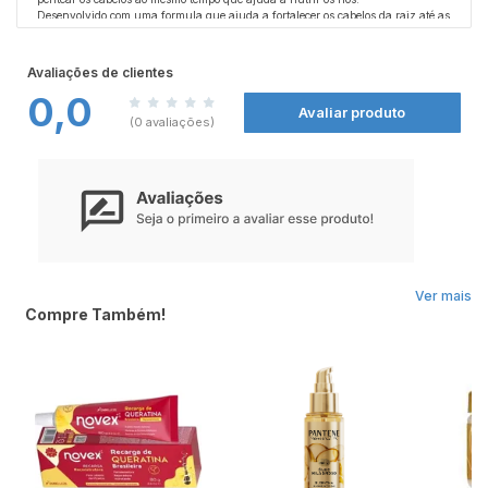
Desenvolvido com uma formula que ajuda a fortalecer os cabelos da raiz até as
pontas reconstruindo todos os danos e combatendo as pontas danificadas em
pouco tempo de uso.
O Finalizador Bio Extratus Jaborand possui uma textura cremosa que cria uma
Avaliações de clientes
camada protetora contra os raios solares e contra o enfraquecimento dos fios.
0,0
Além de não deixar os cabelos com aspecto oleoso. Não deixe de conferir todos
Avaliar produto
os produtos Bio Extratus nas
Farmácias Nissei.
(0 avaliações)
Modo de Usar:
Aplique o Finalizador Bio Extratus Jaborandi sobre os cabelos úmidos e
distribua ao longo das mechas, principalmente nas pontas e regiões mais
danificadas. Não enxágue. Penteie normalmente.
Ver mais
Compre Também!