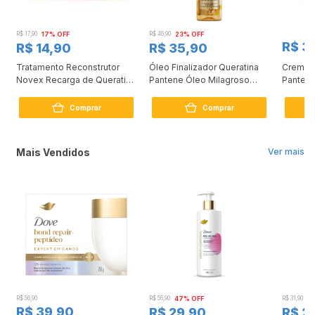
R$ 17,90
17% OFF
R$ 46,90
23% OFF
R$ 3
R$ 14,90
R$ 35,90
Tratamento Reconstrutor
Óleo Finalizador Queratina
Creme 
0
Novex Recarga de Queratina
Pantene Óleo Milagroso
Pantene
80g
95ml
Comprar
Comprar
Mais Vendidos
Ver mais
R$ 56,90
R$ 56,90
47% OFF
R$ 31,90
2
R$ 39,90
R$ 29,90
R$ 2