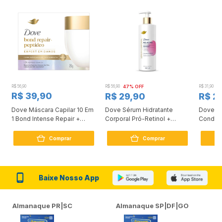
R$ 56,90
R$ 56,90
47% OFF
R$ 31,90
2
R$ 39,90
R$ 29,90
R$ 2
Dove Máscara Capilar 10 Em
Dove Sérum Hidratante
Dove Ki
1 Bond Intense Repair +
Corporal Pró-Retinol +
Condici
Peptídeo 250G
Firmador 380Ml
Reconst
Comprar
Comprar
Baixe Nosso App
Almanaque PR|SC
Almanaque SP|DF|GO