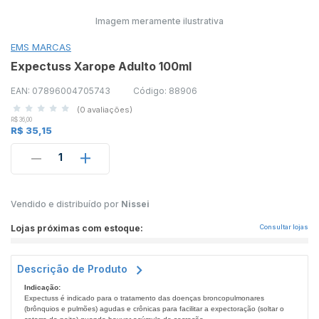
Imagem meramente ilustrativa
EMS MARCAS
Expectuss Xarope Adulto 100ml
EAN: 07896004705743
Código: 88906
(0 avaliações)
R$ 36,00
R$ 35,15
1
Vendido e distribuído por
Nissei
Lojas próximas com estoque:
Consultar lojas
Descrição de Produto
Indicação:
Expectuss é indicado para o tratamento das doenças broncopulmonares
(brônquios e pulmões) agudas e crônicas para facilitar a expectoração (soltar o