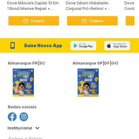
Dove Máscara Capilar 10 Em
Dove Sérum Hidratante
Dove Ki
1 Bond Intense Repair +
Corporal Pró-Retinol +
Condici
Peptídeo 250G
Firmador 380Ml
Reconst
Comprar
Comprar
Baixe Nosso App
Almanaque PR|SC
Almanaque SP|DF|GO
Redes sociais
Institucional
Sobre a Nissei