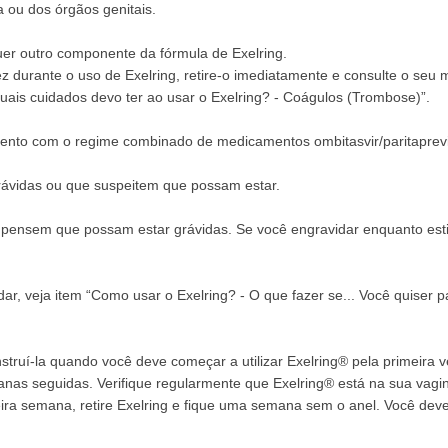
 ou dos órgãos genitais.
quer outro componente da fórmula de Exelring.
 durante o uso de Exelring, retire-o imediatamente e consulte o seu m
uais cuidados devo ter ao usar o Exelring? - Coágulos (Trombose)”.
tamento com o regime combinado de medicamentos ombitasvir/paritaprevi
rávidas ou que suspeitem que possam estar.
e pensem que possam estar grávidas. Se você engravidar enquanto estiv
r, veja item “Como usar o Exelring? - O que fazer se... Você quiser pa
struí-la quando você deve começar a utilizar Exelring® pela primeira v
nas seguidas. Verifique regularmente que Exelring® está na sua vagin
rceira semana, retire Exelring e fique uma semana sem o anel. Você d