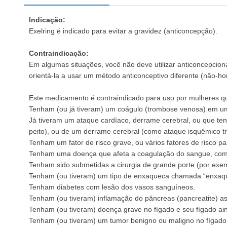
Indicação:
Exelring é indicado para evitar a gravidez (anticoncepção).
Contraindicação:
Em algumas situações, você não deve utilizar anticoncepcion
orientá-la a usar um método anticonceptivo diferente (não-ho
Este medicamento é contraindicado para uso por mulheres q
Tenham (ou já tiveram) um coágulo (trombose venosa) em u
Já tiveram um ataque cardíaco, derrame cerebral, ou que ten
peito), ou de um derrame cerebral (como ataque isquêmico tra
Tenham um fator de risco grave, ou vários fatores de risco p
Tenham uma doença que afeta a coagulação do sangue, como 
Tenham sido submetidas a cirurgia de grande porte (por exe
Tenham (ou tiveram) um tipo de enxaqueca chamada “enxaq
Tenham diabetes com lesão dos vasos sanguíneos.
Tenham (ou tiveram) inflamação do pâncreas (pancreatite) 
Tenham (ou tiveram) doença grave no fígado e seu fígado a
Tenham (ou tiveram) um tumor benigno ou maligno no fígado