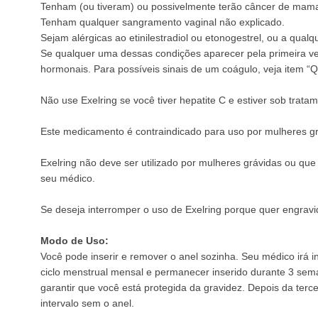
Tenham (ou tiveram) ou possivelmente terão câncer de mama
Tenham qualquer sangramento vaginal não explicado.
Sejam alérgicas ao etinilestradiol ou etonogestrel, ou a qual
Se qualquer uma dessas condições aparecer pela primeira vez
hormonais. Para possíveis sinais de um coágulo, veja item “Q
Não use Exelring se você tiver hepatite C e estiver sob tra
Este medicamento é contraindicado para uso por mulheres g
Exelring não deve ser utilizado por mulheres grávidas ou qu
seu médico.
Se deseja interromper o uso de Exelring porque quer engravida
Modo de Uso:
Você pode inserir e remover o anel sozinha. Seu médico irá in
ciclo menstrual mensal e permanecer inserido durante 3 sema
garantir que você está protegida da gravidez. Depois da te
intervalo sem o anel.