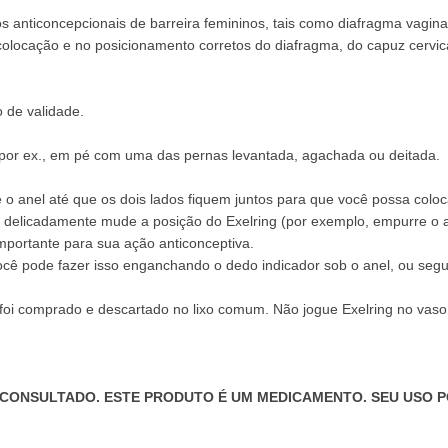
s anticoncepcionais de barreira femininos, tais como diafragma vagina
a colocação e no posicionamento corretos do diafragma, do capuz cervic
o de validade.
, por ex., em pé com uma das pernas levantada, agachada ou deitada.
 o anel até que os dois lados fiquem juntos para que você possa colocá
el, delicadamente mude a posição do Exelring (por exemplo, empurre o 
importante para sua ação anticonceptiva.
cê pode fazer isso enganchando o dedo indicador sob o anel, ou segu
 foi comprado e descartado no lixo comum. Não jogue Exelring no vaso 
 CONSULTADO. ESTE PRODUTO É UM MEDICAMENTO. SEU USO P