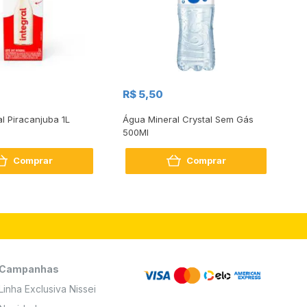
R$
R$ 5,50
R
al Piracanjuba 1L
Água Mineral Crystal Sem Gás
Do
500Ml
Bo
2
Comprar
Comprar
Campanhas
Linha Exclusiva Nissei