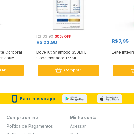
30% OFF
R$ 33,90
R$ 7,95
R$ 23,90
te Corporal
Dove Kit Shampoo 350Ml E
Leite Integr
or 380Ml
Condicionador 175Ml
Reconstrução + Aminoácido
rar
Comprar
Baixe nosso app
Compra online
Minha conta
Política de Pagamentos
Acessar