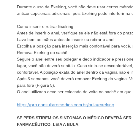
Durante o uso de Exelring, você não deve usar certos método
anticoncepcionais adicionais, pois Exelring pode interferir n
Como inserir e retirar Exelring
Antes de inserir o anel, verifique se ele não está fora do praz
Lave bem as mãos antes de inserir ou retirar o anel.
Escolha a posição para inserção mais confortável para você
Remova Exelring do sachê.
Segure o anel entre seu polegar e dedo indicador e pressione
lugar, você não deverá senti-lo. Caso sinta-se desconfortáv
confortável. A posição exata do anel dentro da vagina não é 
Após 3 semanas, você deverá remover Exelring da vagina. Vo
para fora (Figura 5).
O anel utilizado deve ser colocado de volta no sachê em que
https://pro.consultaremedios.com.br/bula/exelring
SE PERSISTIREM OS SINTOMAS O MÉDICO DEVERÁ SER
FARMACÊUTICO. LEIA A BULA.