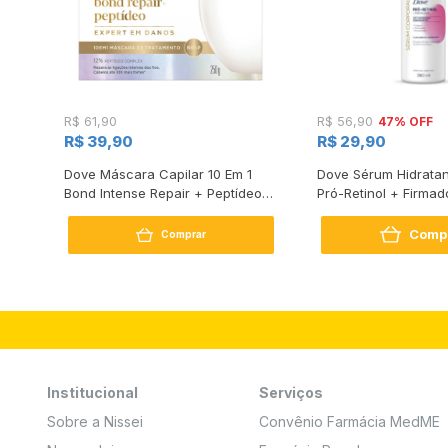
47% OFF
R$ 61,90
R$ 56,90
R$ 39,90
R$ 29,90
s
Dove Máscara Capilar 10 Em 1
Dove Sérum Hidratan
Bond Intense Repair + Peptídeo
Pró-Retinol + Firmad
250G
Comp
Comprar
Institucional
Serviços
Sobre a Nissei
Convênio Farmácia MedME