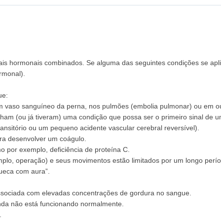
ais hormonais combinados. Se alguma das seguintes condições se apli
rmonal).
ue:
m vaso sanguíneo da perna, nos pulmões (embolia pulmonar) ou em ou
ham (ou já tiveram) uma condição que possa ser o primeiro sinal de u
nsitório ou um pequeno acidente vascular cerebral reversível).
ara desenvolver um coágulo.
por exemplo, deficiência de proteína C.
mplo, operação) e seus movimentos estão limitados por um longo perí
ueca com aura”.
associada com elevadas concentrações de gordura no sangue.
inda não está funcionando normalmente.
.