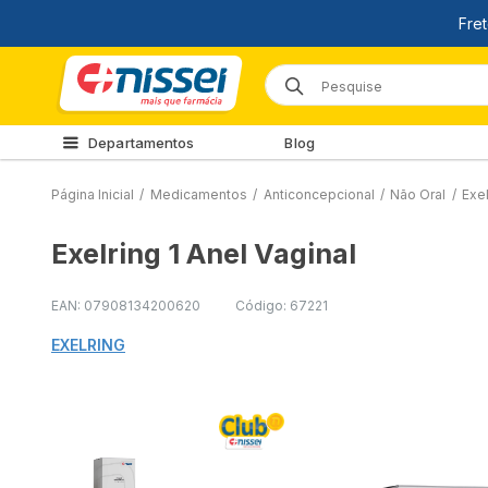
Departamentos
Blog
Página Inicial
/
Medicamentos
/
Anticoncepcional
/
Não Oral
/
Exel
Exelring 1 Anel Vaginal
EAN: 07908134200620
Código: 67221
EXELRING