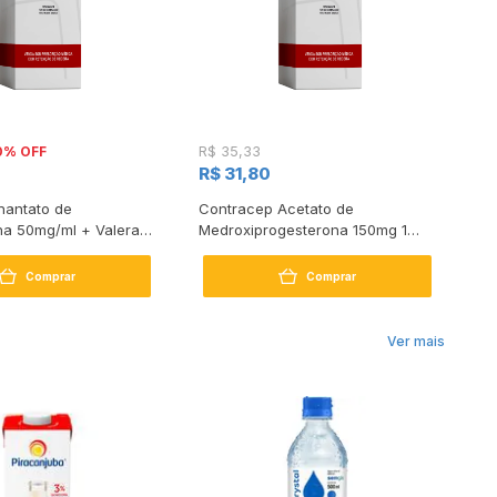
0% OFF
R$ 35,33
R$
R$ 31,80
R
nantato de
Contracep Acetato de
No
na 50mg/ml + Valerato
Medroxiprogesterona 150mg 1
l 5mg/ml Ampola 1ml
Ampola
Comprar
Comprar
Ver mais