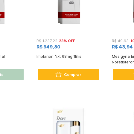
23% OFF
1
R$ 1.237,22
R$ 49,93
R$ 949,80
R$ 43,94
nal
Implanon Nxt 68mg 1Blis
Mesigyna E
Noretistero
de Estradio
is
Comprar