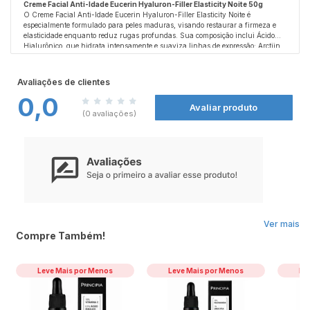
Creme Facial Anti-Idade Eucerin Hyaluron-Filler Elasticity Noite 50g
O Creme Facial Anti-Idade Eucerin Hyaluron-Filler Elasticity Noite é
especialmente formulado para peles maduras, visando restaurar a firmeza e
elasticidade enquanto reduz rugas profundas.
Sua composição inclui Ácido
Hialurônico, que hidrata intensamente e suaviza linhas de expressão; Arctiin,
conhecido por acelerar a renovação do colágeno; e Óleo de Argan, rico em
Como usar:
lipídios que nutrem a pele durante o período noturno.
À noite, com a pele limpa e seca, aplique o creme no rosto, pescoço e colo,
Com o uso contínuo, a
pele torna-se visivelmente mais firme, elástica e rejuvenescida.
massageando suavemente com movimentos circulares ascendentes até
Avaliações de clientes
completa absorção.
Evite contato com os olhos.
Para potencializar os resultados,
0,0
recomenda-se o uso combinado com Eucerin Hyaluron-Filler Elasticity Dia FPS
Avaliar produto
15 e Eucerin Hyaluron-Filler Elasticity Olhos.
Precauções:
(0 avaliações)
Uso externo.
Evite contato com os olhos; em caso de contato, enxágue
abundantemente com água.
Se ocorrer irritação, suspenda o uso e procure
orientação médica.
Mantenha o produto em local seco, arejado e ao abrigo da
luz.
Mantenha fora do alcance de crianças.
Ver mais
Compre Também!
Leve Mais por Menos
Leve Mais por Menos
Le