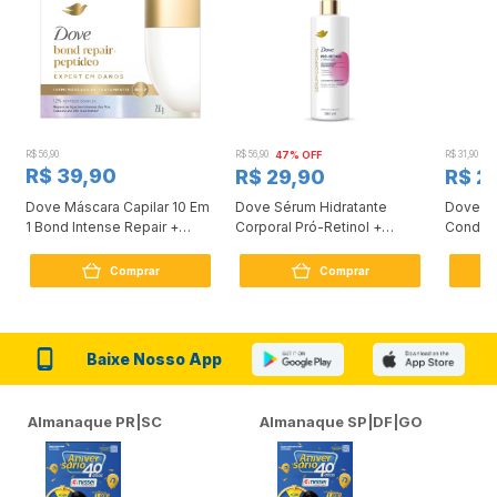
R$ 56,90
R$ 56,90
47% OFF
R$ 31,90
2
R$ 39,90
R$ 29,90
R$ 2
Dove Máscara Capilar 10 Em
Dove Sérum Hidratante
Dove Ki
1 Bond Intense Repair +
Corporal Pró-Retinol +
Condici
Peptídeo 250G
Firmador 380Ml
Reconst
Comprar
Comprar
Baixe Nosso App
Almanaque PR|SC
Almanaque SP|DF|GO