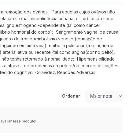
ra remoção dos ovários; -Para aquelas cujos ovários não
ação sexual, incontinência urinária, distúrbios do sono,
r maligno estrógeno -dependente (tal como câncer
uilíbrio hormonal do corpo); -Sangramento vaginal de causa
u quadro de tromboembolismo venoso (formação de
sanguíneo em uma veia), embolia pulmonar (formação de
terial ativa ou recente (tal como angina(dor no peito),
 não tenha retornado à normalidade; -Hipersensibilidade
festa através de problemas na pele e/ou com complicações
tecido cognitivo; -Gravidez. Reações Adversas:
Ordenar