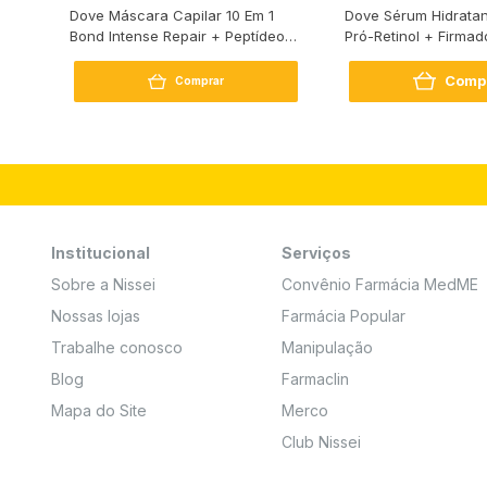
s
Dove Máscara Capilar 10 Em 1
Dove Sérum Hidratan
Bond Intense Repair + Peptídeo
Pró-Retinol + Firmad
250G
Comp
Comprar
Institucional
Serviços
Sobre a Nissei
Convênio Farmácia MedME
Nossas lojas
Farmácia Popular
Trabalhe conosco
Manipulação
Blog
Farmaclin
Mapa do Site
Merco
Club Nissei