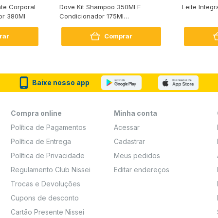
te Corporal
Dove Kit Shampoo 350Ml E
Leite Integr
or 380Ml
Condicionador 175Ml
Reconstrução + Aminoácido
rar
Comprar
Baixe nosso app
Compra online
Minha conta
Política de Pagamentos
Acessar
Política de Entrega
Cadastrar
Política de Privacidade
Meus pedidos
Regulamento Club Nissei
Editar endereços
Trocas e Devoluções
Cupons de desconto
Cartão Presente Nissei