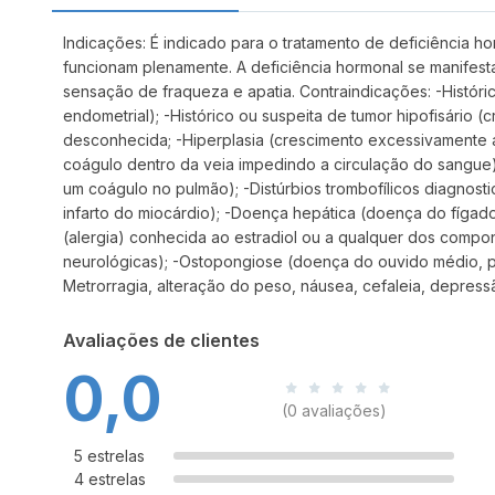
Indicações: É indicado para o tratamento de deficiência 
funcionam plenamente. A deficiência hormonal se manifesta 
sensação de fraqueza e apatia. Contraindicações: -Histór
endometrial); -Histórico ou suspeita de tumor hipofisário 
desconhecida; -Hiperplasia (crescimento excessivamente
coágulo dentro da veia impedindo a circulação do sangu
um coágulo no pulmão); -Distúrbios trombofílicos diagnos
infarto do miocárdio); -Doença hepática (doença do fígado
(alergia) conhecida ao estradiol ou a qualquer dos compo
neurológicas); -Ostopongiose (doença do ouvido médio, p
Metrorragia, alteração do peso, náusea, cefaleia, depres
Avaliações de clientes
0,0
(0 avaliações)
5 estrelas
4 estrelas