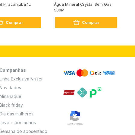
al Piracanjuba 1L
Água Mineral Crystal Sem Gás
Do
500Ml
Bo
2
Comprar
Comprar
Campanhas
Linha Exclusiva Nissei
Novidades
Almanaque
Black friday
Dia das mulheres
Leve + por menos
Semana do aposentado