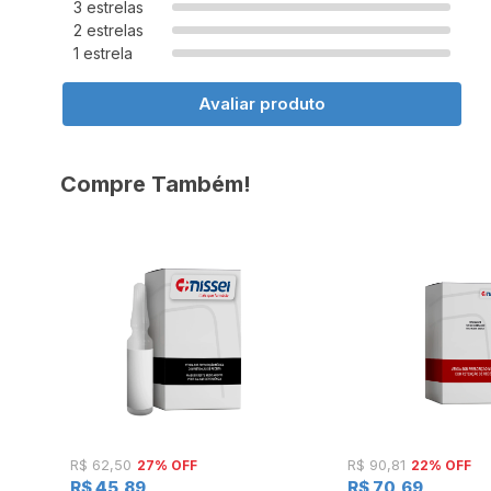
3 estrelas
2 estrelas
1 estrela
Avaliar produto
Compre Também!
27% OFF
22% OFF
R$ 62,50
R$ 90,81
R$ 45,89
R$ 70,69