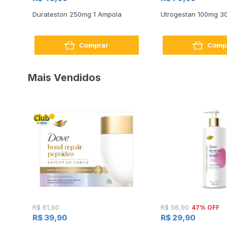
os
Durateston 250mg 1 Ampola
Utrogestan 100mg 3
Comprar
Comp
Mais Vendidos
47% OFF
R$ 61,90
R$ 56,90
R$ 39,90
R$ 29,90