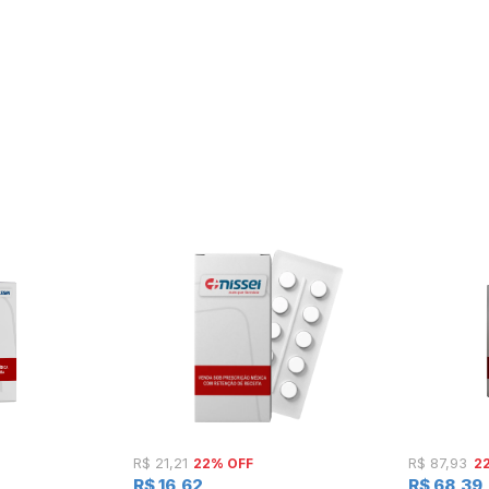
22% OFF
2
R$ 21,21
R$ 87,93
R$ 16,62
R$ 68,39