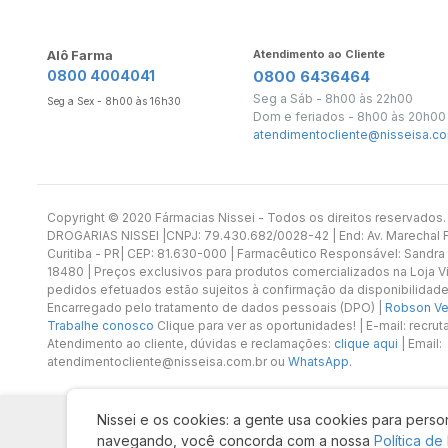
Alô Farma
Atendimento ao Cliente
0800 4004041
0800 6436464
Seg a Sáb - 8h00 às 22h00
Seg a Sex - 8h00 às 16h30
Dom e feriados - 8h00 às 20h00
atendimentocliente@nisseisa.co
Copyright ©️ 2020 Fármacias Nissei - Todos os direitos reservado
DROGARIAS NISSEI |CNPJ: 79.430.682/0028-42 | End: Av. Marechal Fl
Curitiba - PR| CEP: 81.630-000 | Farmacêutico Responsável: Sandra
18480 | Preços exclusivos para produtos comercializados na Loja Vi
pedidos efetuados estão sujeitos à confirmação da disponibilidade
Encarregado pelo tratamento de dados pessoais (DPO) |
Robson Vet
Trabalhe conosco
Clique para ver as oportunidades! | E-mail: recr
Atendimento ao cliente, dúvidas e reclamações:
clique aqui
| Email:
atendimentocliente@nisseisa.com.br ou
WhatsApp
.
Nissei e os cookies: a gente usa cookies para person
navegando, você concorda com a nossa
Política de