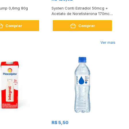
Pump 0,6mg 80g
Systen Conti Estradiol 50mcg +
Pu
Acetato de Noretisterona 170mcg
8 Adesivos
Comprar
Comprar
Ver mais
R$
R$ 5,50
R