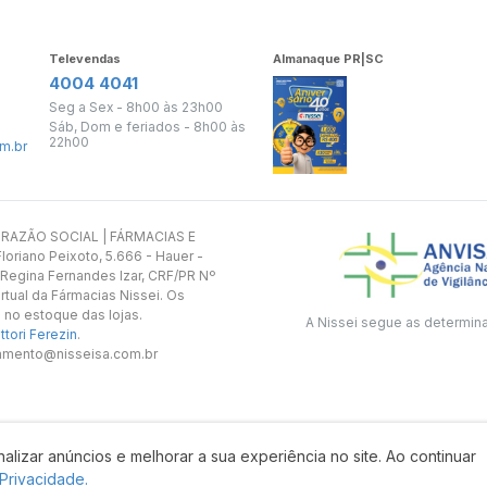
Televendas
Almanaque PR|SC
4004 4041
Seg a Sex - 8h00 às 23h00
Sáb, Dom e feriados - 8h00 às
22h00
m.br
s. RAZÃO SOCIAL | FÁRMACIAS E
oriano Peixoto, 5.666 - Hauer -
 Regina Fernandes Izar, CRF/PR Nº
rtual da Fármacias Nissei. Os
 no estoque das lojas.
A Nissei segue as determin
tori Ferezin
.
utamento@nisseisa.com.br
alizar anúncios e melhorar a sua experiência no site. Ao continuar
Desenvolvido por:
 Privacidade.