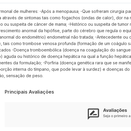
hormonal de mulheres: -Após a menopausa; -Que sofreram cirurgia pa
através de sintomas tais como fogachos (ondas de calor), dor na rel
ico ou suspeita de câncer de mama; -Histórico ou suspeita de tumo
(crescimento anormal da hipófise, parte do cérebro que regula o eq
 anormal do endométrio) endometrial não tratada; -Antecedente o
e), tais como trombose venosa profunda (formação de um coágulo 
ticados -Doença tromboembólica (doença na coagulação do sangue) ar
) aguda ou histórico de doença hepática na qual a função hepática
nentes da formulação; -Porfiria (doença genética rara que se mani
orção interna do tímpano, que pode levar à surdez) e doenças do 
são, sensação de peso.
Principais Avaliações