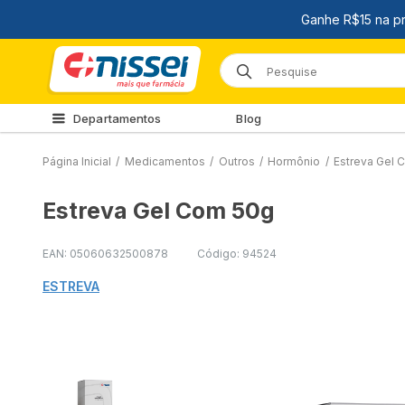
Departamentos
Blog
Página Inicial
/
Medicamentos
/
Outros
/
Hormônio
/
Estreva Gel 
Estreva Gel Com 50g
EAN: 05060632500878
Código: 94524
ESTREVA