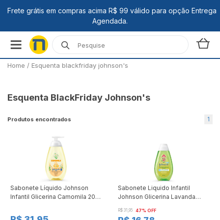
Home
/
Esquenta blackfriday johnson's
Esquenta BlackFriday Johnson's
1
Produtos encontrados
Sabonete Líquido Johnson
Sabonete Liquido Infantil
Infantil Glicerina Camomila 200
Johnson Glicerina Lavanda
ml
200ml
R$ 31,95
47% OFF
R$ 31,95