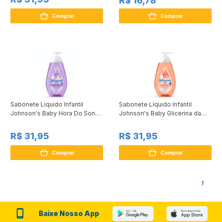
R$ 16,78
Comprar
Comprar
Sabonete Líquido Infantil
Sabonete Líquido Infantil
Johnson's Baby Hora Do Sono
Johnson's Baby Glicerina da
200ml
Cabeça aos Pés 200ml
R$ 31,95
R$ 31,95
Comprar
Comprar
1
Baixe Nosso App