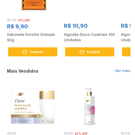
R$ 11,90
17% OFF
R$ 10,90
R$ 5
R$ 9,90
m
Sabonete Enxofre Granado
Algodão Disco Cuidmais 100
Algodão
90g
Unidades
Unidad
Comprar
Comprar
Mais Vendidos
Ver mais
R$ 56,90
R$ 56,90
47% OFF
R$ 31,90
2