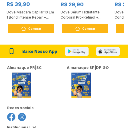
R$ 39,90
R$ 29,90
R$ 2
Dove Máscara Capilar 10 Em
Dove Sérum Hidratante
Dove Ki
1 Bond Intense Repair +
Corporal Pró-Retinol +
Condici
Peptídeo 250G
Firmador 380Ml
Reconst
Comprar
Comprar
Baixe Nosso App
Almanaque PR|SC
Almanaque SP|DF|GO
Redes sociais
Institucional