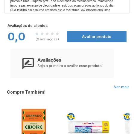
promove uma limpeza profunda e delicada ao mesmo tempo, removendo
impurezas, excesso de oleosidade e resíduos acumulados ao longo do dia.
Sua textura em espuma cremosa estilo marshmallow proporciona uma
experiência suave e confortável durante a limpeza, ajudando a manter a pele
mais fresca, equilibrada e com sensação de maciez sem ressecar.
Indicada para uso diário, auxilia nos cuidados da pele acneica e na rotina de
Avaliações de clientes
limpeza facial, contribuindo para uma aparência mais limpa e saudável.
0,0
Avaliar produto
Ingredientes:
(0 avaliações)
Água, glicerina, ácido salicílico, agentes de limpeza, fragrância, conservantes
e componentes hidratantes conforme formulação do fabricante.
Precauções:
Uso externo. Evite contato com os olhos; em caso de contato, enxágue
abundantemente com água. Não utilizar sobre pele irritada ou lesionada. Em
caso de irritação, suspender o uso e procurar orientação médica. Manter fora do
alcance de crianças.
Ver mais
Compre Também!