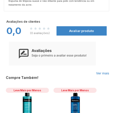
Espuma de limpeza suave e não irritante para pele com tendência ou em
tratamento da acne.
Benefícios do Produto: Limpa sem ressecar e acalma a pele irritada
Uso específico do Produto:
Pele oleosa a acneica.
Avaliações de clientes
Local de Utilização do Produto:
Rosto.
0,0
Avaliar produto
Modo de Usar:
(0 avaliações)
Aplicar no rosto com movimentos circulares e enxaguar. Utilize diariamente antes
de hidratar a pele com Cetaphil PRO AC Control Loção Hidratante FPS 30.
Precauções e Avisos de Segurança:
Mantenha o produto longe do alcance das crianças. Se ocorrer irritação,
interrompa o uso. Em caso de ingestão acidental, procure atendimento médico.
Conservar em temperatura ambinete e ao abrigo do sol. Uso externo.
Principais Características do Produto:
- Espuma de limpeza que tem 90% de controle da oleosidade, limpa sem ressecar
e acalma a pele irritada pelo tratamento da acne.
Ver mais
- Fórmula com seboreguladores, desenvolvida para peles oleosas;
Compre Também!
- Limpa profundamente e ajuda a desobstruir os poros;
- Agente matificante. Fórmula exclusiva com Zinco.
Leve Mais por Menos
Leve Mais por Menos