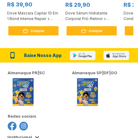
R$ 39,90
R$ 29,90
R$ 2
Dove Máscara Capilar 10 Em
Dove Sérum Hidratante
Dove Ki
1 Bond Intense Repair +
Corporal Pró-Retinol +
Condici
Peptídeo 250G
Firmador 380Ml
Reconst
Comprar
Comprar
Baixe Nosso App
Almanaque PR|SC
Almanaque SP|DF|GO
Redes sociais
Institucional