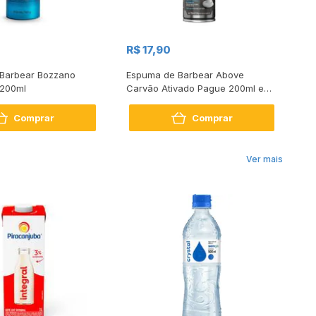
R$ 17,90
R
Barbear Bozzano
Espuma de Barbear Above
Es
 200ml
Carvão Ativado Pague 200ml e
Pr
Leve 250ml
Comprar
Comprar
Ver mais