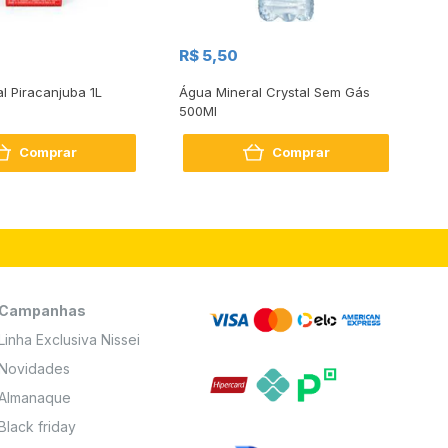
R$
R$ 5,50
R
al Piracanjuba 1L
Água Mineral Crystal Sem Gás
Do
500Ml
Bo
2
Comprar
Comprar
Campanhas
Linha Exclusiva Nissei
Novidades
Almanaque
Black friday