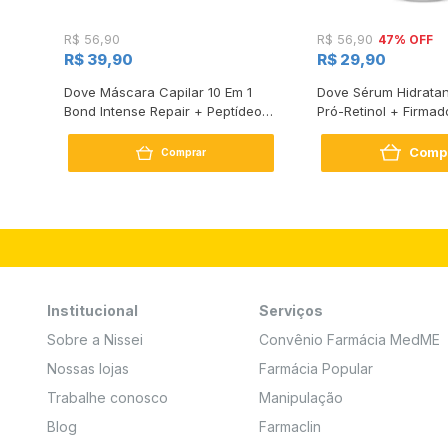
47% OFF
R$ 56,90
R$ 56,90
R$ 39,90
R$ 29,90
s
Dove Máscara Capilar 10 Em 1
Dove Sérum Hidratan
Bond Intense Repair + Peptídeo
Pró-Retinol + Firmad
250G
Comp
Comprar
Institucional
Serviços
Sobre a Nissei
Convênio Farmácia MedME
Nossas lojas
Farmácia Popular
Trabalhe conosco
Manipulação
Blog
Farmaclin