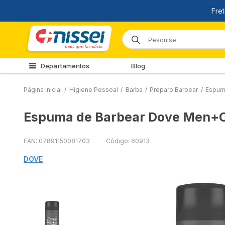
Departamentos
Blog
Página Inicial
/
Higiene Pessoal
/
Barba
/
Preparo Barbear
/
Espum
Espuma de Barbear Dove Men+C
EAN: 07891150081703
Código: 60913
DOVE