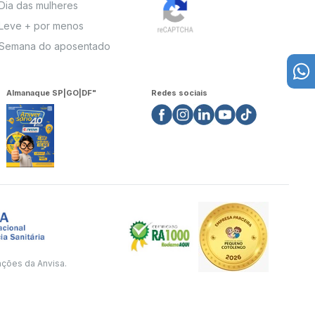
Dia das mulheres
Leve + por menos
Semana do aposentado
Almanaque SP|GO|DF"
Redes sociais
ações da Anvisa.