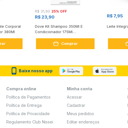
25% OFF
R$ 31,90
R$ 7,95
R$ 23,90
te Corporal
Dove Kit Shampoo 350Ml E
Leite Integr
or 380Ml
Condicionador 175Ml
Reconstrução + Aminoácido
rar
Comprar
Baixe nosso app
Compra online
Minha conta
Política de Pagamentos
Acessar
Política de Entrega
Cadastrar
Política de Privacidade
Meus pedidos
Regulamento Club Nissei
Editar endereços