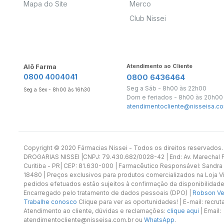
Mapa do Site
Merco
Club Nissei
Alô Farma
Atendimento ao Cliente
0800 4004041
0800 6436464
Seg a Sáb - 8h00 às 22h00
Seg a Sex - 8h00 às 16h30
Dom e feriados - 8h00 às 20h00
atendimentocliente@nisseisa.co
Copyright ©️ 2020 Fármacias Nissei - Todos os direitos reservado
DROGARIAS NISSEI |CNPJ: 79.430.682/0028-42 | End: Av. Marechal Fl
Curitiba - PR| CEP: 81.630-000 | Farmacêutico Responsável: Sandra
18480 | Preços exclusivos para produtos comercializados na Loja Vi
pedidos efetuados estão sujeitos à confirmação da disponibilidade
Encarregado pelo tratamento de dados pessoais (DPO) |
Robson Vet
Trabalhe conosco
Clique para ver as oportunidades! | E-mail: recr
Atendimento ao cliente, dúvidas e reclamações:
clique aqui
| Email:
atendimentocliente@nisseisa.com.br ou
WhatsApp
.