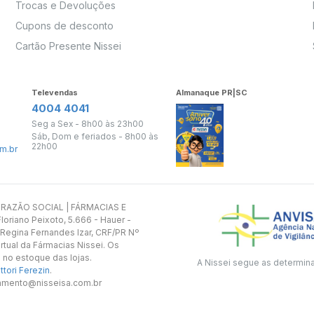
Trocas e Devoluções
Cupons de desconto
Cartão Presente Nissei
Televendas
Almanaque PR|SC
4004 4041
Seg a Sex - 8h00 às 23h00
Sáb, Dom e feriados - 8h00 às
22h00
m.br
s. RAZÃO SOCIAL | FÁRMACIAS E
oriano Peixoto, 5.666 - Hauer -
 Regina Fernandes Izar, CRF/PR Nº
rtual da Fármacias Nissei. Os
 no estoque das lojas.
A Nissei segue as determin
tori Ferezin
.
utamento@nisseisa.com.br