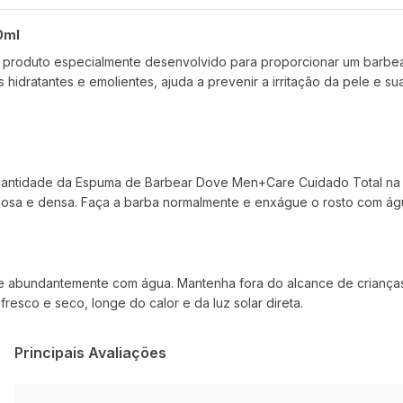
0ml
roduto especialmente desenvolvido para proporcionar um barbear 
idratantes e emolientes, ajuda a prevenir a irritação da pele e sua
quantidade da Espuma de Barbear Dove Men+Care Cuidado Total na
osa e densa. Faça a barba normalmente e enxágue o rosto com ág
e abundantemente com água. Mantenha fora do alcance de crianças.
esco e seco, longe do calor e da luz solar direta.
Principais Avaliações