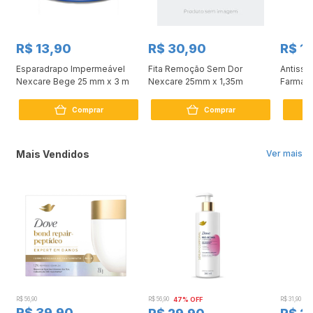
R$ 13,90
R$ 30,90
R$ 1
Esparadrapo Impermeável
Fita Remoção Sem Dor
Antissé
5M
Nexcare Bege 25 mm x 3 m
Nexcare 25mm x 1,35m
Farmax 
Comprar
Comprar
Mais Vendidos
Ver mais
R$ 56,90
R$ 56,90
47% OFF
R$ 31,90
2
R$ 39,90