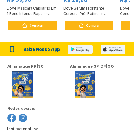
R$ 29,90
R$ 2
Dove Máscara Capilar 10 Em
Dove Sérum Hidratante
Dove Ki
1 Bond Intense Repair +
Corporal Pró-Retinol +
Condici
Peptídeo 250G
Firmador 380Ml
Reconst
Comprar
Comprar
Baixe Nosso App
Almanaque PR|SC
Almanaque SP|DF|GO
Redes sociais
Institucional