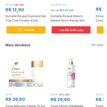
R$ 16,90
24% OFF
1 por R$ 6,90 cada
R$ 12
R$ 12,90
3 ou + por
R$ 4,98
cada
Esmalte Risqué Diamond Gel
Esmalte Risqué Branco
Esmalte
Top Coat Fixador 9,5ml
Natural Novo Renda 8ml
Concret
R$ 4,98
Comprar
3 un
cada
Mais Vendidos
Ver mais
R$ 61,90
R$ 56,90
47% OFF
R$ 33,90
3
R$ 39,90
R$ 29,90
R$ 2
Dove Máscara Capilar 10 Em
Dove Sérum Hidratante
Dove Ki