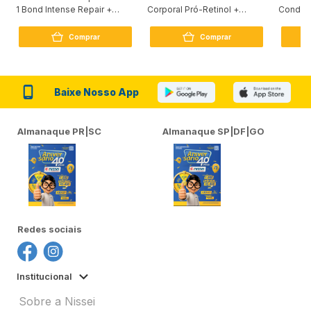
1 Bond Intense Repair +
Corporal Pró-Retinol +
Condici
Peptídeo 250G
Firmador 380Ml
Reconst
Comprar
Comprar
Baixe Nosso App
Almanaque PR|SC
Almanaque SP|DF|GO
Redes sociais
Institucional
Sobre a Nissei