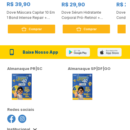
R$ 39,90
R$ 29,90
R$ 2
Dove Máscara Capilar 10 Em
Dove Sérum Hidratante
Dove Ki
1 Bond Intense Repair +
Corporal Pró-Retinol +
Condici
Peptídeo 250G
Firmador 380Ml
Reconst
Comprar
Comprar
Baixe Nosso App
Almanaque PR|SC
Almanaque SP|DF|GO
Redes sociais
Institucional