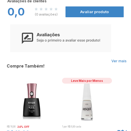
Avaliações de clientes
produtos Risqué nas
Farmácias Nissei.
0,0
Benefícios:
Avaliar produto
- Coleção de novas cores exclusivas.
(0 avaliações)
- Acabamento cremoso.
- Oferece secagem rápida, ultra brilho e longa duração.
- Conta com pincel que proporciona aplicação perfeita e alta cobertura.
- É hipoalergênico: livre de componentes que costumam causar alergias .
Modo de Usar:
Agite antes de usar.
Aplique com pincel ou esponja para maior concentração do glitter.
Ver mais
Compre Também!
Leve Mais por Menos
R$ 16,90
24% OFF
1 por R$ 6,90 cada