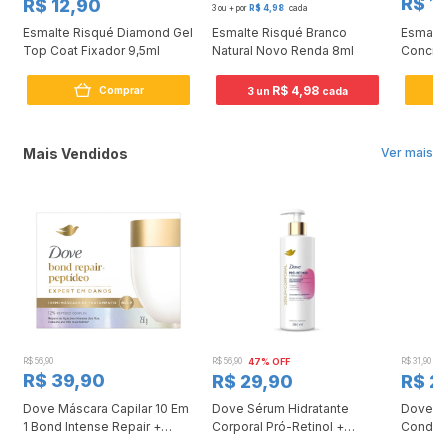
R$ 12
R$ 12,90
3 ou + por
R$ 4,98
cada
Esmalte Risqué Diamond Gel
Esmalte Risqué Branco
Esmalte
Top Coat Fixador 9,5ml
Natural Novo Renda 8ml
Concret
R$ 4,98
Comprar
3 un
cada
Mais Vendidos
Ver mais
R$ 56,90
R$ 56,90
47% OFF
R$ 31,90
2
R$ 39,90
R$ 29,90
R$ 2
Dove Máscara Capilar 10 Em
Dove Sérum Hidratante
Dove Ki
1 Bond Intense Repair +
Corporal Pró-Retinol +
Condici
Peptídeo 250G
Firmador 380Ml
Reconst