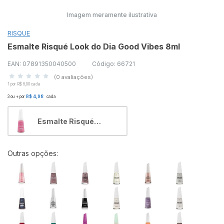
Imagem meramente ilustrativa
RISQUE
Esmalte Risqué Look do Dia Good Vibes 8ml
EAN: 07891350040500
Código: 66721
(0 avaliações)
1 por R$ 6,90 cada
3 ou + por
R$ 4,98
cada
Esmalte Risqué
Cremoso Look do Dia:
Good Vibes 8ml
Outras opções: