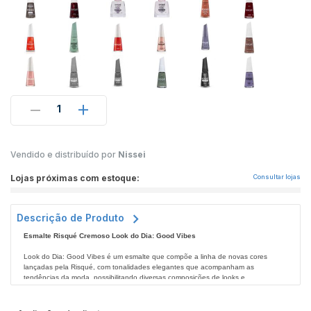
1
Vendido e distribuído por
Nissei
Lojas próximas com estoque:
Consultar lojas
Descrição de Produto
Esmalte Risqué Cremoso Look do Dia: Good Vibes
Look do Dia: Good Vibes é um esmalte que compõe a linha de novas cores
lançadas pela Risqué, com tonalidades elegantes que acompanham as
tendências da moda, possibilitando diversas composições de looks e
maximizando a beleza da sua maquiagem e acessórios.
Com acabamento cremoso de longa duração, a cor A.Mar traz um tom de azul
escuro com ultra brilho e secagem rápida, além de contar com um pincel que
proporciona aplicação perfeita e alta cobertura. Não deixe de conferir todos os