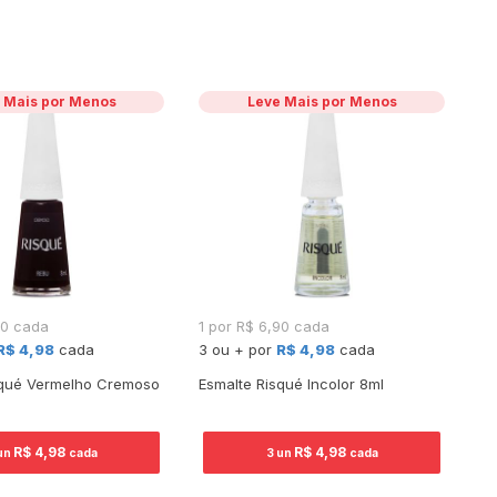
 Mais por Menos
Leve Mais por Menos
90 cada
1 por R$ 6,90 cada
1 
R$ 4,98
cada
3 ou + por
R$ 4,98
cada
3 
squé Vermelho Cremoso
Esmalte Risqué Incolor 8ml
Es
No
R$ 4,98
R$ 4,98
un
cada
3 un
cada