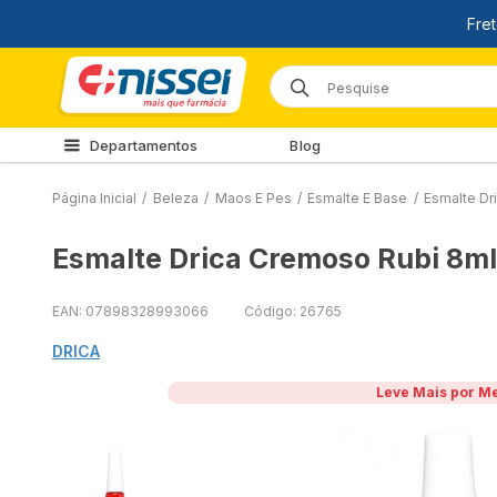
Departamentos
Blog
Página Inicial
/
Beleza
/
Maos E Pes
/
Esmalte E Base
/
Esmalte Dr
Esmalte Drica Cremoso Rubi 8ml
EAN: 07898328993066
Código: 26765
DRICA
Leve Mais por M