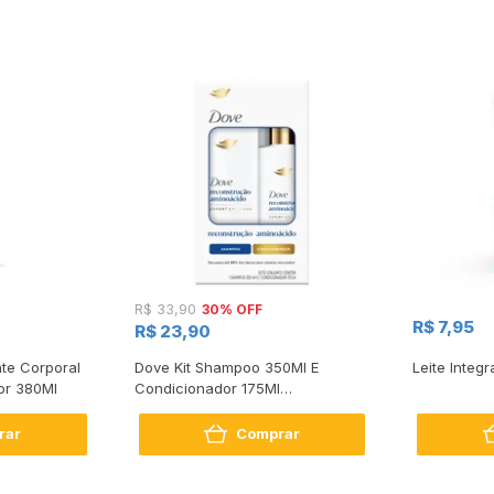
30% OFF
R$ 33,90
R$ 7,95
R$ 23,90
te Corporal
Dove Kit Shampoo 350Ml E
Leite Integr
or 380Ml
Condicionador 175Ml
Reconstrução + Aminoácido
rar
Comprar