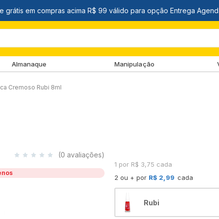
Almanaque
Manipulação
ica Cremoso Rubi 8ml
(0 avaliações)
1 por R$ 3,75 cada
enos
2 ou + por
R$ 2,99
cada
Rubi