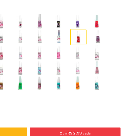
R$ 2,99
2 un
cada