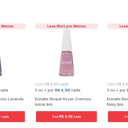
r Menos
Leve Mais por Menos
Leve
1 por R$ 6,90 cada
1 por R$ 6,
cada
3 ou + por
R$ 4,98
cada
3 ou + por
moso Lavanda
Esmalte Risqué Rosas Cremoso
Esmalte Ri
Astral 8ml
Rebu 8ml
8
R$ 4,98
cada
3 un
cada
3 