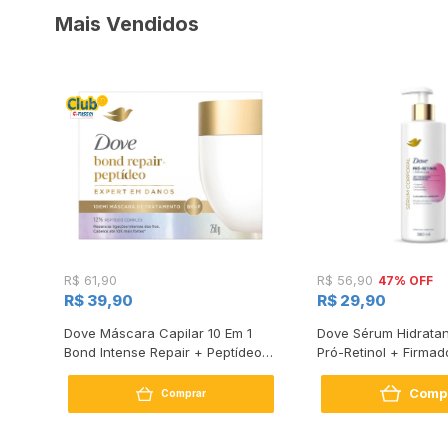
Mais Vendidos
47% OFF
R$ 61,90
R$ 56,90
R$ 39,90
R$ 29,90
s
Dove Máscara Capilar 10 Em 1
Dove Sérum Hidratan
Bond Intense Repair + Peptídeo
Pró-Retinol + Firmad
250G
Comp
Comprar