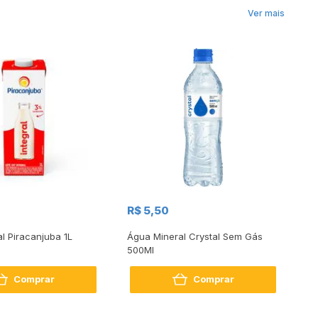
Ver mais
R$
R$ 5,50
R
al Piracanjuba 1L
Água Mineral Crystal Sem Gás
Do
500Ml
Bo
2
Comprar
Comprar