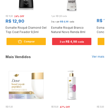
R$ 16,90
24% OFF
1 por R$ 6,90 cada
R$ 12
R$ 12,90
3 ou + por
R$ 4,98
cada
Esmalte Risqué Diamond Gel
Esmalte Risqué Branco
Esmalte
Top Coat Fixador 9,5ml
Natural Novo Renda 8ml
Concret
R$ 4,98
Comprar
3 un
cada
Mais Vendidos
Ver mais
R$ 61,90
R$ 56,90
47% OFF
R$ 33,90
3