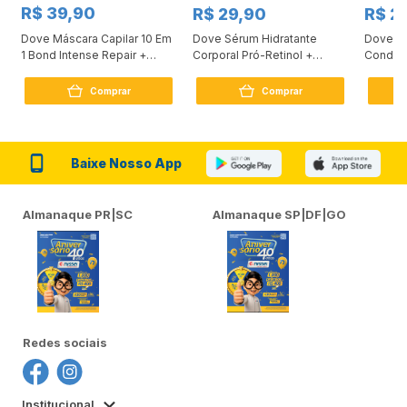
R$ 39,90
R$ 29,90
R$ 2
Dove Máscara Capilar 10 Em
Dove Sérum Hidratante
Dove Ki
1 Bond Intense Repair +
Corporal Pró-Retinol +
Condici
Peptídeo 250G
Firmador 380Ml
Reconst
Comprar
Comprar
Baixe Nosso App
Almanaque PR|SC
Almanaque SP|DF|GO
Redes sociais
Institucional