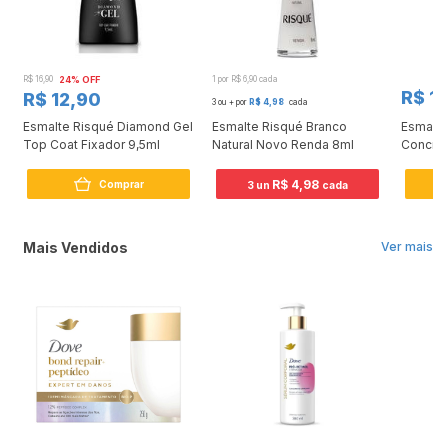
R$ 16,90
24% OFF
1 por R$ 6,90 cada
R$ 12
R$ 12,90
3 ou + por
R$ 4,98
cada
Esmalte Risqué Diamond Gel
Esmalte Risqué Branco
Esmalte
Top Coat Fixador 9,5ml
Natural Novo Renda 8ml
Concret
R$ 4,98
Comprar
3 un
cada
Mais Vendidos
Ver mais