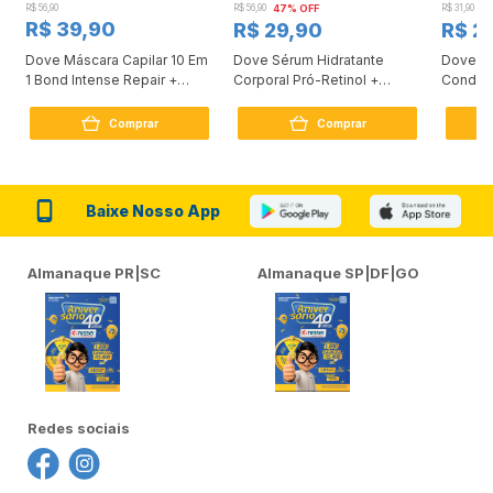
R$ 56,90
R$ 56,90
47% OFF
R$ 31,90
2
R$ 39,90
R$ 29,90
R$ 2
Dove Máscara Capilar 10 Em
Dove Sérum Hidratante
Dove Ki
1 Bond Intense Repair +
Corporal Pró-Retinol +
Condici
Peptídeo 250G
Firmador 380Ml
Reconst
Comprar
Comprar
Baixe Nosso App
Almanaque PR|SC
Almanaque SP|DF|GO
Redes sociais