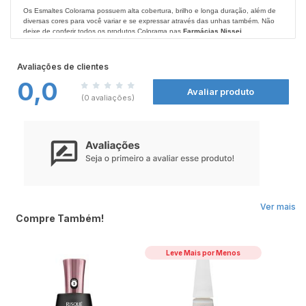
Os Esmaltes Colorama possuem alta cobertura, brilho e longa duração, além de
diversas cores para você variar e se expressar através das unhas também. Não
deixe de conferir todos os produtos Colorama nas
Farmácias Nissei
Modo de Usar:
Passo 1: Inicie o processo de esmaltação com o uso de uma de uma das bases
Avaliações de clientes
da linha de Cuidados Colorama.
0,0
Passo 2: Logo após, aplique duas camadas de cor do seu esmalte Colorama
Avaliar produto
favorito.
(0 avaliações)
Passo 3: Finalize com Cobertura Intensificadora da Cor para uma esmaltação com
ainda mais brilho e cor
Resultado:
Cores vibrantes e com brilho, longa duração e secagem rápida.
Ver mais
Compre Também!
Leve Mais por Menos